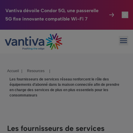
Vantiva dévoile Condor 5G, une passerelle
5G fixe innovante compatible Wi-Fi 7
Maison Connectée
Toggl
Passer au contenu principal
Ouvr
HomeSight
Toggl
Industries
Toggle
Accueil
|
Resources
|
Entreprise
Toggle
Les fournisseurs de services réseau renforcent le rôle des
équipements d’abonné dans la maison connectée afin de prendre
Nos Engagements
en charge des services de plus en plus essentiels pour les
consommateurs
Relations Investisseurs
Toggle
Les fournisseurs de services