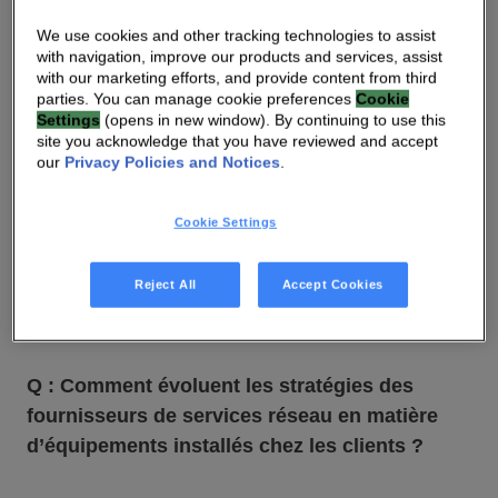
performances, d’adaptabilité, d’intelligence et de
We use cookies and other tracking technologies to assist
sécurité de la part de la prochaine génération de
with navigation, improve our products and services, assist
passerelles et de décodeurs.
with our marketing efforts, and provide content from third
parties. You can manage cookie preferences
Cookie
Settings
(opens in new window). By continuing to use this
Nous avons rencontré Ashwani Saigal, vice-
site you acknowledge that you have reviewed and accept
our
Privacy Policies and Notices
.
président chargé du haut débit chez VANTIVA
(anciennement Technicolor), pour en savoir plus
Cookie Settings
sur l’évolution du rôle des CPE dans
l’environnement de la maison connectée.
Reject All
Accept Cookies
Voici ce qu’il avait à dire :
Q : Comment évoluent les stratégies des
fournisseurs de services réseau en matière
d’équipements installés chez les clients ?