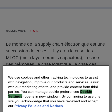
05 MAR 2024
|
5 MIN
Le monde de la supply chain électronique est une
succession de crises… Il y a eu la crise des
MLCC (multi layer ceramic capacitors), la crise
des mémoires, la crise logistique, la crise des
composants en silicium, et la prochaine en vue
We use cookies and other tracking technologies to assist
est certainement une nouvelle crise des
with navigation, improve our products and services, assist
mémoires. A chaque fois l’histoire est la même :
with our marketing efforts, and provide content from third
un composant, central ou non, vient à manquer.
parties. You can manage cookie preferences
Cookie
Settings
(opens in new window). By continuing to use this
En soi ce composant peut être une portion
site you acknowledge that you have reviewed and accept
infinitésimale du produit final, un grain de sable
our
Privacy Policies and Notices
.
qui vient gripper la machine, allongeant et