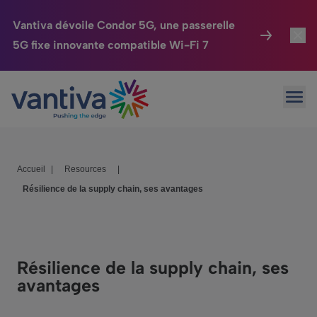
Vantiva dévoile Condor 5G, une passerelle
5G fixe innovante compatible Wi-Fi 7
Maison Connectée
Toggl
Passer au contenu principal
Ouvr
HomeSight
Toggl
Industries
Toggle
Accueil
|
Resources
|
Entreprise
Toggle
Résilience de la supply chain, ses avantages
Nos Engagements
Relations Investisseurs
Toggle
Résilience de la supply chain, ses
avantages