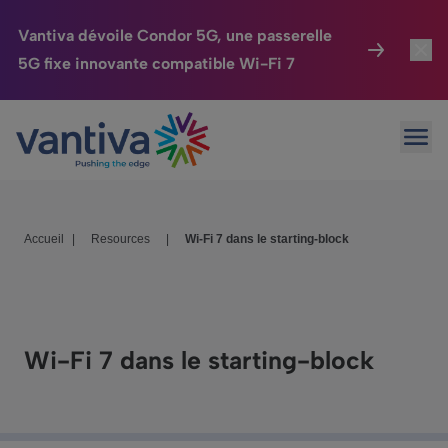
Vantiva dévoile Condor 5G, une passerelle
5G fixe innovante compatible Wi-Fi 7
Maison Connectée
Toggl
Passer au contenu principal
Ouvr
HomeSight
Toggl
Industries
Toggle
Accueil
|
Resources
|
Wi-Fi 7 dans le starting-block
Entreprise
Toggle
Nos Engagements
Relations Investisseurs
Toggle
Wi-Fi 7 dans le starting-block