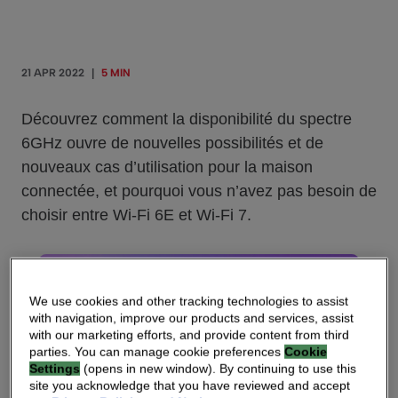
21 APR 2022
|
5 MIN
Découvrez comment la disponibilité du spectre
6GHz ouvre de nouvelles possibilités et de
nouveaux cas d’utilisation pour la maison
connectée, et pourquoi vous n’avez pas besoin de
choisir entre Wi-Fi 6E et Wi-Fi 7.
We use cookies and other tracking technologies to assist
with navigation, improve our products and services, assist
with our marketing efforts, and provide content from third
parties. You can manage cookie preferences
Cookie
Settings
(opens in new window). By continuing to use this
site you acknowledge that you have reviewed and accept