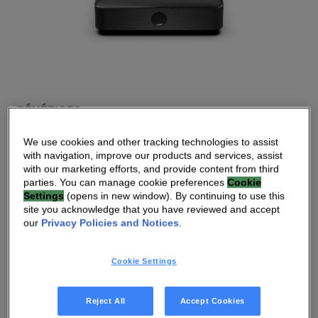
BÉNÉFICES
Redéfinition des décodeurs
We use cookies and other tracking technologies to assist
with navigation, improve our products and services, assist
De l’IPTV (Internet Protocol Television) aux services et
with our marketing efforts, and provide content from third
parties. You can manage cookie preferences
Cookie
plateformes OTT (Over-The-Top), en passant par le DVB
Settings
(opens in new window). By continuing to use this
(Digital Video Broadcasting), nous concevons des
site you acknowledge that you have reviewed and accept
our
Privacy Policies and Notices
.
décodeurs qui répondent aux besoins de chaque
marché.
Cookie Settings
Au-delà des normes, nous innovons en permanence
pour offrir de nouveaux services, de nouvelles
Reject All
Accept Cookies
interactions et une expérience utilisateur améliorée.