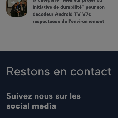
la catégorie “Meilleur projet ou
initiative de durabilité” pour son
Vantiva remporte le prix CSI dans la catégorie “Meilleur pr
décodeur Android TV V7c
respectueux de l’environnement
Restons en contact
Suivez nous sur les
social media