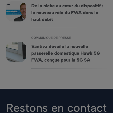
De la niche au cœur du dispositif :
le nouveau rôle du FWA dans le
De la niche au cœur du dispositif : le nouveau rôle du FWA 
haut débit
COMMUNIQUÉ DE PRESSE
Vantiva dévoile la nouvelle
passerelle domestique Hawk 5G
Vantiva dévoile la nouvelle passerelle domestique Hawk 5
FWA, conçue pour la 5G SA
Restons en contact