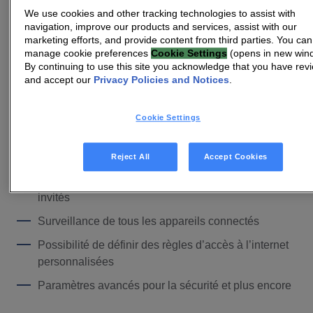
par les opérateurs.
We use cookies and other tracking technologies to assist with
navigation, improve our products and services, assist with our
marketing efforts, and provide content from third parties. You can
manage cookie preferences
Cookie Settings
(opens in new win
BÉNÉFICES
By continuing to use this site you acknowledge that you have rev
Navigate Companion™
and accept our
Privacy Policies and Notices
.
en 5 caractéristiques
Cookie Settings
Embarquement facile par QR
Reject All
Accept Cookies
Configuration facile d’un réseau Wi-Fi pour les
invités
Surveillance de tous les appareils connectés
Possibilité de définir des règles d’accès à l’internet
personnalisées
Paramètres avancés pour la sécurité et plus encore