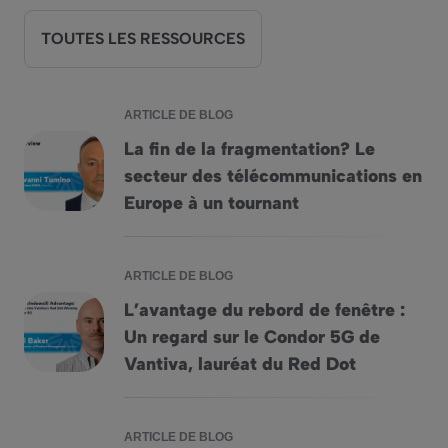
TOUTES LES RESSOURCES
ARTICLE DE BLOG
La fin de la fragmentation? Le
secteur des télécommunications en
La fin de la fragmentation? Le secteur des télécommunicati
Europe à un tournant
ARTICLE DE BLOG
L’avantage du rebord de fenêtre :
Un regard sur le Condor 5G de
L&rsquo;avantage du rebord de fenêtre : Un regard sur le C
Vantiva, lauréat du Red Dot
ARTICLE DE BLOG