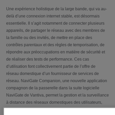
Une expérience holistique de la large bande, qui va au-
delà d’une connexion internet stable, est désormais
essentielle. Il s’agit notamment de connecter plusieurs
appareils, de partager le réseau avec des membres de
la famille ou des invités, de mettre en place des
contrôles parentaux et des règles de temporisation, de
répondre aux préoccupations en matière de sécurité et
de réaliser des tests de performance. Ces cas
d’utilisation font collectivement partie de l’offre de
réseau domestique d’un fournisseur de services de
réseau. NaviGate Companion, une nouvelle application
compagnon de la passerelle dans la suite logicielle
NaviGate de Vantiva, permet la gestion et la surveillance
à distance des réseaux domestiques des utilisateurs,
ainsi que l’accès à des services à valeur ajoutée offerts