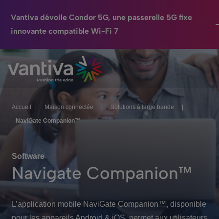
Vantiva dévoile Condor 5G, une passerelle 5G fixe
innovante compatible Wi-Fi 7
Maison Connectée
Passer au contenu principal
HomeSight
Industries
Accueil
|
Maison connectée
|
Solutions à large bande
|
NaviGate Companion™
Entreprise
Nos Engagements
Software
Navigate Companion™
Relations Investisseurs
L’application mobile NaviGate Companion™, disponible
pour les appareils Android & iOS, permet aux utilisateurs