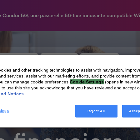
e Condor 5G, une passerelle 5G fixe innovante compatible Wi
N
HomeSight
Industries
Entreprise
Engag
kies and other tracking technologies to assist with navigation, improv
nd services, assist with our marketing efforts, and provide content from
You can manage cookie preferences
Cookie Settings
(opens in new wi
g to use this site you acknowledge that you have reviewed and accept 
and Notices
.
ciers
tings
Reject All
Accep