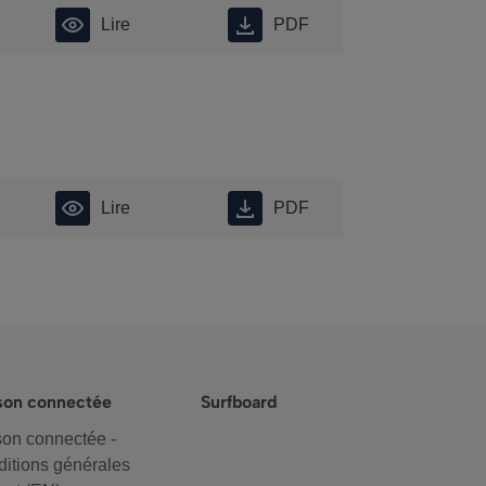
Lire
PDF
Lire
PDF
son connectée
Surfboard
on connectée -
itions générales