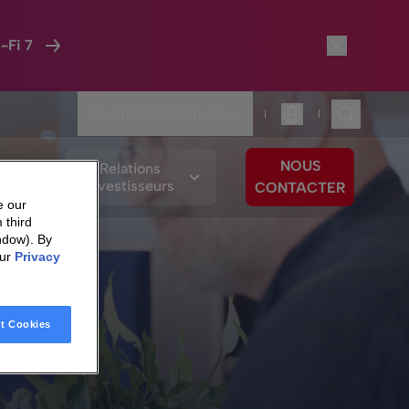
-Fi 7
Montrer les flash news
|
|
Langue
NOUS
os
Relations
ements
Investisseurs
CONTACTER
e our
 third
ndow). By
our
Privacy
t Cookies