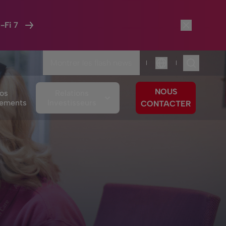
-Fi 7
Montrer les flash news
|
|
Langue
NOUS
os
Relations
ements
Investisseurs
CONTACTER