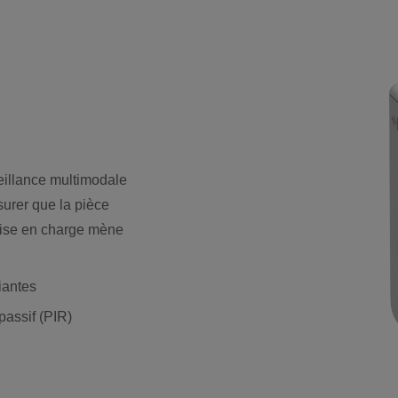
veillance multimodale
surer que la pièce
prise en charge mène
iantes
passif (PIR)