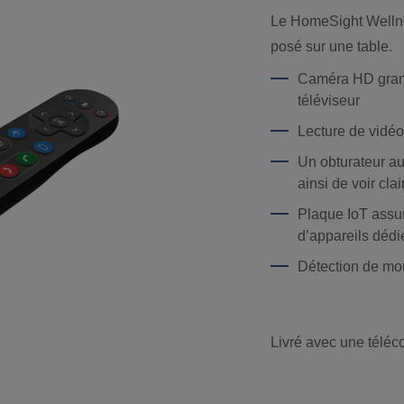
Le
HomeSight
Welln
posé sur une table.
Caméra HD grand
téléviseur
Lecture de vidéo
Un obturateur au
ainsi de voir cla
Plaque IoT assur
d’appareils dédié
Détection de mo
Livré avec une téléco