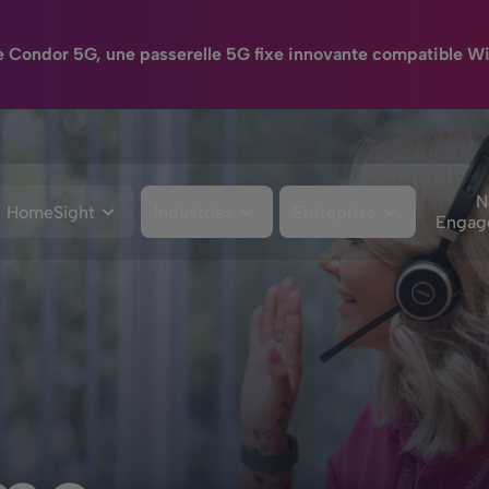
e Condor 5G, une passerelle 5G fixe innovante compatible Wi
N
HomeSight
Industries
Entreprise
Engag