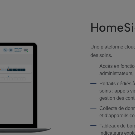
HomeSi
Une plateforme cloud 
des soins.
Accès en fonction
administrateurs, 
Portails dédiés à
soins : appels vi
gestion des conta
Collecte de don
et d’appareils c
Tableaux de bord
indicateurs explo