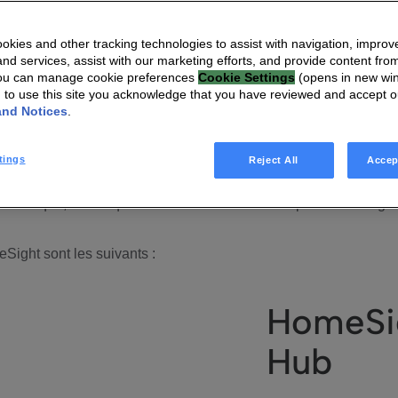
rme
ght
kies and other tracking technologies to assist with navigation, improv
nd services, assist with our marketing efforts, and provide content from
You can manage cookie preferences
Cookie Settings
(opens in new wi
g to use this site you acknowledge that you have reviewed and accept 
and Notices
.
rme d’une plateforme gérée prête à l’emploi qui comprend tous
tings
Reject All
Accep
e soins peuvent rapidement tester et mettre en place un servic
echnique, tandis qu’ils se concentreront sur la prise en charge d
Sight sont les suivants :
HomeSig
Hub