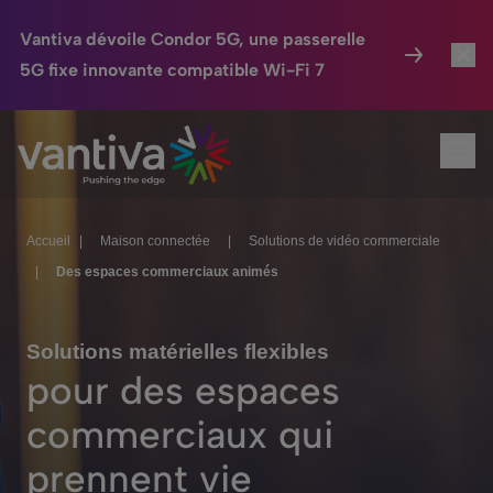
Vantiva dévoile Condor 5G, une passerelle
5G fixe innovante compatible Wi-Fi 7
Maison Connectée
Toggl
Passer au contenu principal
Ouvr
HomeSight
Toggl
Industries
Toggle
Accueil
|
Maison connectée
|
Solutions de vidéo commerciale
|
Des espaces commerciaux animés
Entreprise
Toggle
Nos Engagements
Solutions matérielles flexibles
pour des espaces
Relations Investisseurs
Toggle
commerciaux qui
prennent vie