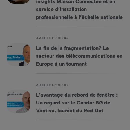
insights Maison Connectée et un
service d’installation
professionnelle à l’échelle nationale
ARTICLE DE BLOG
La fin de la fragmentation? Le
secteur des télécommunications en
La fin de la fragmentation? Le secteur des télécommunicati
Europe à un tournant
ARTICLE DE BLOG
L’avantage du rebord de fenêtre :
Un regard sur le Condor 5G de
L&rsquo;avantage du rebord de fenêtre : Un regard sur le C
Vantiva, lauréat du Red Dot