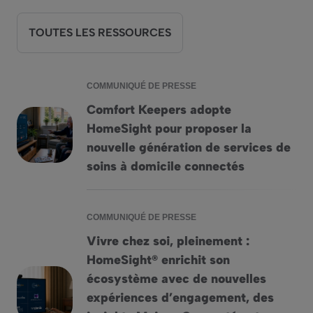
TOUTES LES RESSOURCES
COMMUNIQUÉ DE PRESSE
Comfort Keepers adopte
HomeSight pour proposer la
Comfort Keepers adopte HomeSight pour proposer la nouvell
nouvelle génération de services de
soins à domicile connectés
COMMUNIQUÉ DE PRESSE
Vivre chez soi, pleinement :
HomeSight® enrichit son
écosystème avec de nouvelles
expériences d’engagement, des
Vivre chez soi, pleinement : HomeSight® enrichit son écos