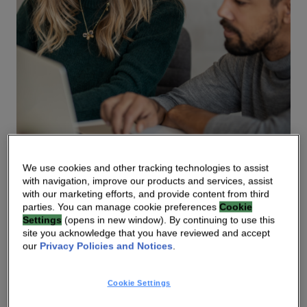
We use cookies and other tracking technologies to assist
with navigation, improve our products and services, assist
BÉNÉFICES
with our marketing efforts, and provide content from third
parties. You can manage cookie preferences
Cookie
Mise en place et gestion
Settings
(opens in new window). By continuing to use this
simples, selon vos
site you acknowledge that you have reviewed and accept
our
Privacy Policies and Notices
.
conditions
Cookie Settings
La prise en charge de l’IP double permet de s’adapter à