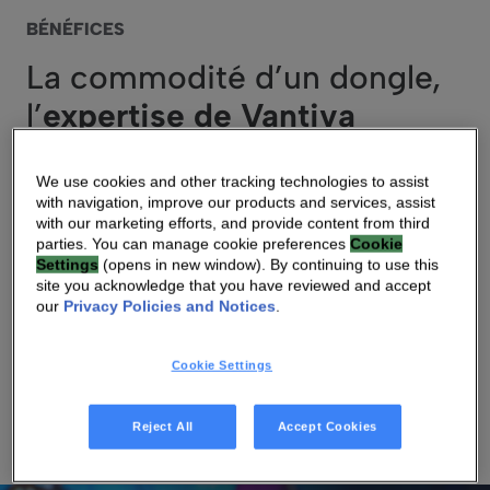
BÉNÉFICES
La commodité d’un dongle,
l’
expertise de Vantiva
Le dongle TV est l’appareil multimédia polyvalent par
We use cookies and other tracking technologies to assist
with navigation, improve our products and services, assist
excellence : bon marché, de poche, prêt à l’emploi et
with our marketing efforts, and provide content from third
facilement activable par Wi-Fi® partout.
parties. You can manage cookie preferences
Cookie
Settings
(opens in new window). By continuing to use this
site you acknowledge that you have reviewed and accept
Vantiva possède une longue expertise dans l’utilisation
our
Privacy Policies and Notices
.
des streamers pour vous aider à fidéliser vos clients, à
faire évoluer les utilisateurs vers un forfait Internet et TV,
Cookie Settings
à encourager la participation à des programmes de
parrainage, etc.
Reject All
Accept Cookies