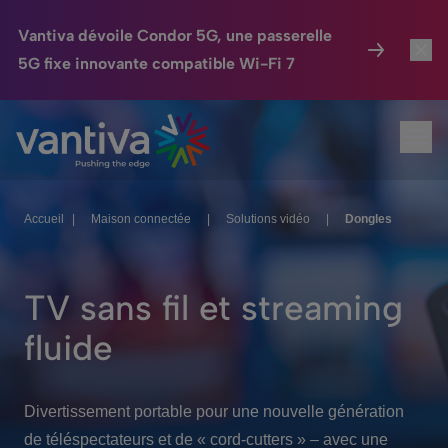
Vantiva dévoile Condor 5G, une passerelle
5G fixe innovante compatible Wi-Fi 7
Maison Connectée
Toggl
Passer au contenu principal
Ouvr
HomeSight
Toggl
Industries
Toggle
Accueil
|
Maison connectée
|
Solutions vidéo
|
Dongles
Entreprise
Toggle
TV sans fil et streaming
Nos Engagements
fluide
Relations Investisseurs
Toggle
Divertissement portable pour une nouvelle génération
de téléspectateurs et de « cord-cutters » – avec une