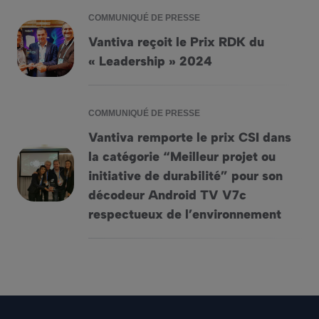
COMMUNIQUÉ DE PRESSE
Vantiva reçoit le Prix RDK du
Vantiva reçoit le Prix RDK du « Leadership » 2024
« Leadership » 2024
COMMUNIQUÉ DE PRESSE
Vantiva remporte le prix CSI dans
la catégorie “Meilleur projet ou
initiative de durabilité” pour son
Vantiva remporte le prix CSI dans la catégorie “Meilleur pr
décodeur Android TV V7c
respectueux de l’environnement