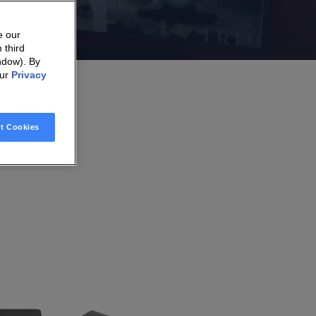
e our
 third
ndow). By
our
Privacy
t Cookies