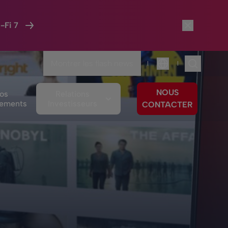
-Fi 7
Montrer les flash news
|
|
Langue
NOUS
os
Relations
ements
Investisseurs
CONTACTER