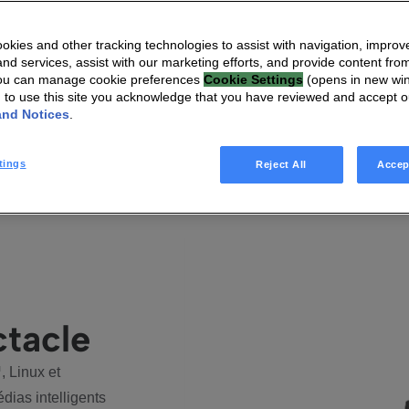
s Vidéo
kies and other tracking technologies to assist with navigation, improv
nd services, assist with our marketing efforts, and provide content from
You can manage cookie preferences
Cookie Settings
(opens in new wi
g to use this site you acknowledge that you have reviewed and accept 
NOLOGIES
and Notices
.
tings
Reject All
Accep
ctacle
 Linux et
dias intelligents