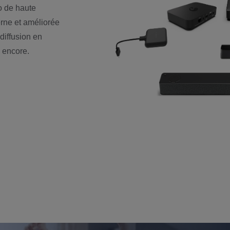
o de haute
erne et améliorée
 diffusion en
s encore.