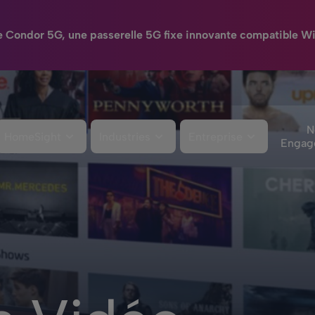
e Condor 5G, une passerelle 5G fixe innovante compatible Wi
N
HomeSight
Industries
Entreprise
Engag