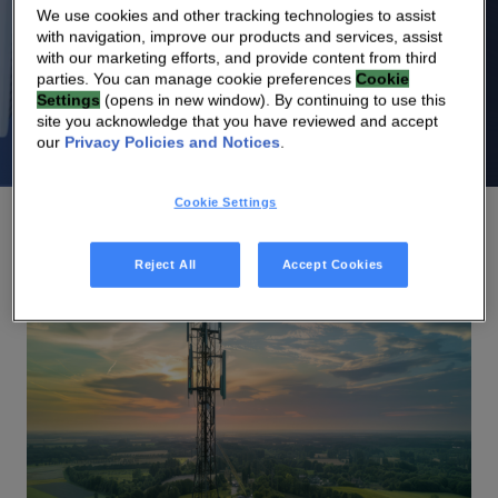
We use cookies and other tracking technologies to assist
opérateurs à étendre leur portée et à offrir des
with navigation, improve our products and services, assist
expériences utilisateur exceptionnelles.
with our marketing efforts, and provide content from third
parties. You can manage cookie preferences
Cookie
Settings
(opens in new window). By continuing to use this
site you acknowledge that you have reviewed and accept
our
Privacy Policies and Notices
.
Cookie Settings
Reject All
Accept Cookies