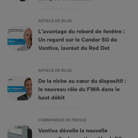
ARTICLE DE BLOG
L’avantage du rebord de fenêtre :
Un regard sur le Condor 5G de
L&rsquo;avantage du rebord de fenêtre : Un regard sur le C
Vantiva, lauréat du Red Dot
ARTICLE DE BLOG
De la niche au cœur du dispositif :
le nouveau rôle du FWA dans le
De la niche au cœur du dispositif : le nouveau rôle du FWA 
haut débit
COMMUNIQUÉ DE PRESSE
Vantiva dévoile la nouvelle