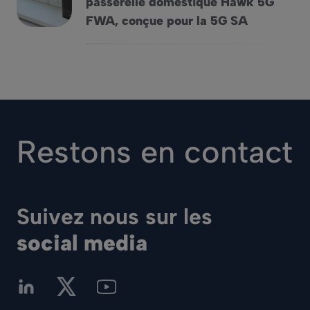
passerelle domestique Hawk 5G
Vantiva dévoile la nouvelle passerelle domestique Hawk 5
FWA, conçue pour la 5G SA
Restons en contact
Suivez nous sur les
social media