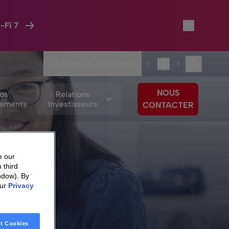
-Fi 7
Montrer les flash news
|
|
Langue
NOUS
os
Relations
ements
Investisseurs
CONTACTER
e our
 third
ndow). By
our
Privacy
t Cookies