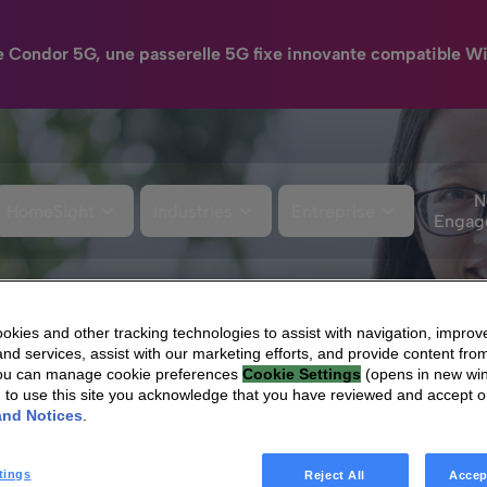
e Condor 5G, une passerelle 5G fixe innovante compatible Wi
N
HomeSight
Industries
Entreprise
Engag
ncieres
kies and other tracking technologies to assist with navigation, improv
nd services, assist with our marketing efforts, and provide content from
You can manage cookie preferences
Cookie Settings
(opens in new wi
g to use this site you acknowledge that you have reviewed and accept 
and Notices
.
tings
Reject All
Accep