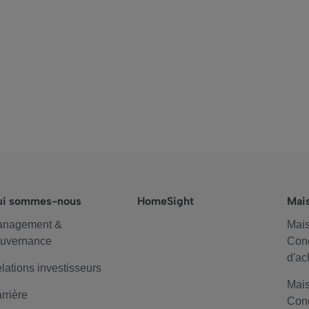
ui sommes-nous
HomeSight
Mai
anagement &
Mais
uvernance
Cond
d'ac
lations investisseurs
Mais
rrière
Cond