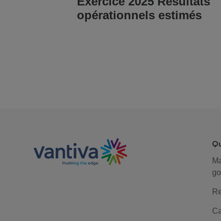
Exercice 2025 Résultats
opérationnels estimés
LIRE L'ARTICLE
Q
M
go
Re
Ca