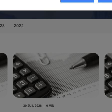
 financières
23
2022
30 JUIL 2026
0 MIN