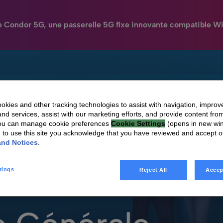
e Condor 5G, une passerelle 5G fixe innovante compatible Wi
N
HomeSight
Industries
Entreprise
Engag
kies and other tracking technologies to assist with navigation, improv
nd services, assist with our marketing efforts, and provide content from
You can manage cookie preferences
Cookie Settings
(opens in new wi
g to use this site you acknowledge that you have reviewed and accept 
and Notices
.
erale
tings
Reject All
Accep