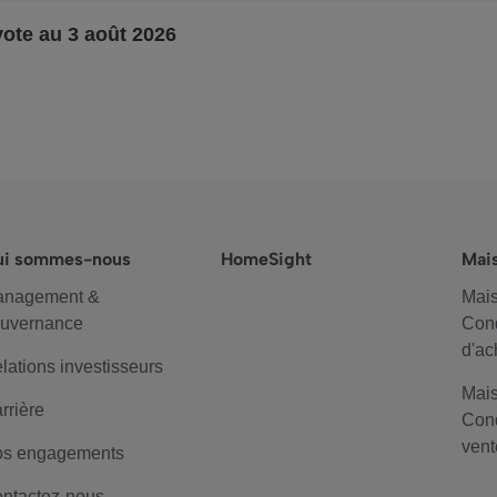
vote au 3 août 2026
ui sommes-nous
HomeSight
Mai
anagement &
Mais
uvernance
Cond
d'ac
lations investisseurs
Mais
rrière
Cond
vent
s engagements
ntactez-nous