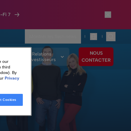
-Fi 7
Montrer les flash news
|
|
Langue
NOUS
os
Relations
ements
Investisseurs
CONTACTER
e our
 third
ndow). By
our
Privacy
t Cookies