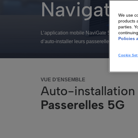
Navigate
We use coo
products a
parties. 
L’application mobile NaviGate 5G™, disponi
continuin
Policies 
d’auto-installer leurs passerelles 5G et de su
Cookie Set
VUE D’ENSEMBLE
Auto-installation
Passerelles 5G