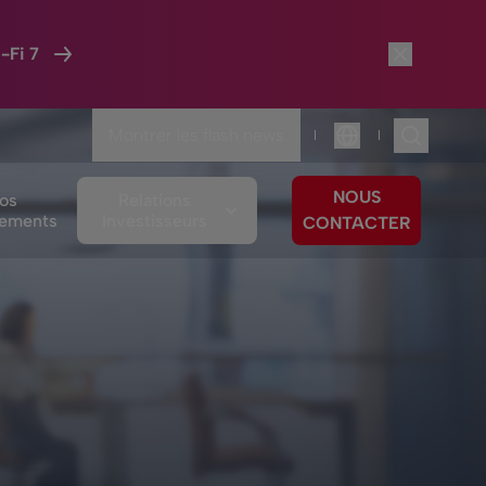
-Fi 7
Montrer les flash news
|
|
Langue
NOUS
os
Relations
ements
Investisseurs
CONTACTER