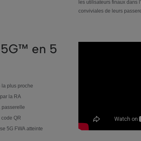
les utilisateurs finaux dans l
conviviales de leurs passere
a 5G™ en 5
 la plus proche
 par la RA
a passerelle
e code QR
esse 5G FWA atteinte