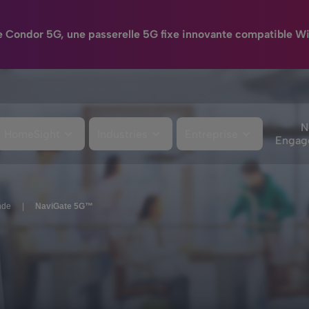
e Condor 5G, une passerelle 5G fixe innovante compatible Wi
N
HomeSight
Industries
Entreprise
Engag
nde
|
NaviGate 5G™