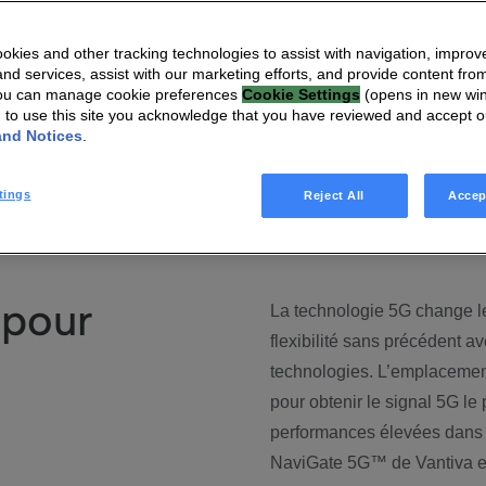
 5G™
kies and other tracking technologies to assist with navigation, improv
nd services, assist with our marketing efforts, and provide content from
You can manage cookie preferences
Cookie Settings
(opens in new wi
ble pour les appareils Android & iOS, permet aux abonnés
g to use this site you acknowledge that you have reviewed and accept 
and Notices
.
rveiller la qualité de leur connexion 5G – de manière intuitive.
tings
Reject All
Accep
 pour
La technologie 5G change le 
flexibilité sans précédent av
technologies. L’emplacement
pour obtenir le signal 5G le 
performances élevées dans t
NaviGate 5G™ de Vantiva es