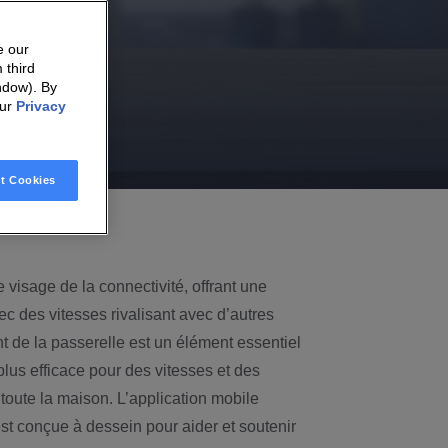
e our
 third
ndow). By
our
Privacy
t Cookies
visage de la connectivité, offrant une
ec des vitesses rivalisant avec d’autres
 de la passerelle est un élément essentiel
plus efficace pour des vitesses et des
oute la maison. L’application mobile
t conçue à dessein pour aider et soutenir