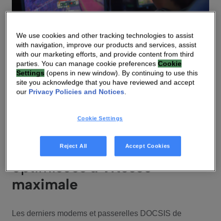
We use cookies and other tracking technologies to assist
with navigation, improve our products and services, assist
with our marketing efforts, and provide content from third
parties. You can manage cookie preferences
Cookie
Settings
(opens in new window). By continuing to use this
site you acknowledge that you have reviewed and accept
our
Privacy Policies and Notices
.
Cookie Settings
BÉNÉFICES
Des performances
Reject All
Accept Cookies
optimisées
à vitesse
maximale
Les derniers modems et passerelles DOCSIS de