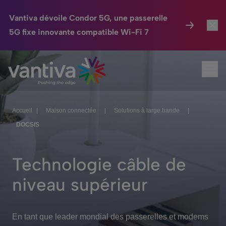
Vantiva dévoile Condor 5G, une passerelle
5G fixe innovante compatible Wi-Fi 7
Maison Connectée
Toggl
Passer au contenu principal
Ouvr
HomeSight
Toggl
Industries
Toggle
Accueil
|
Maison connectée
|
Solutions à large bande
|
DOCSIS
Entreprise
Toggle
Nos Engagements
Technologie câble de
Relations Investisseurs
Toggle
niveau supérieur
En tant que leader mondial des passerelles et modems