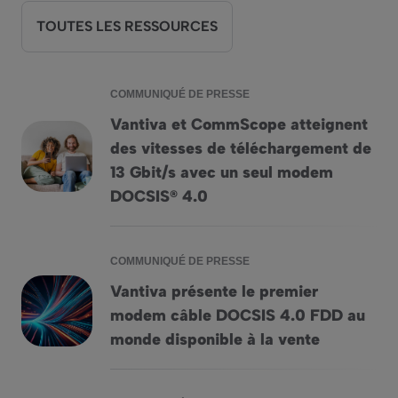
TOUTES LES RESSOURCES
COMMUNIQUÉ DE PRESSE
Vantiva et CommScope atteignent
des vitesses de téléchargement de
Vantiva et CommScope atteignent des vitesses de télécha
13 Gbit/s avec un seul modem
DOCSIS® 4.0
COMMUNIQUÉ DE PRESSE
Vantiva présente le premier
modem câble DOCSIS 4.0 FDD au
Vantiva présente le premier modem câble DOCSIS 4.0 FDD 
monde disponible à la vente