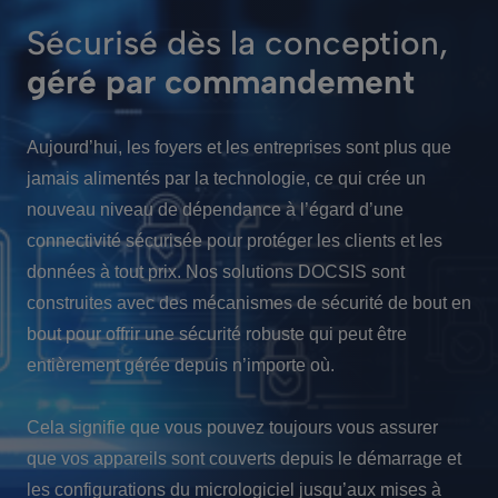
Sécurisé dès la conception,
géré par commandement
Aujourd’hui, les foyers et les entreprises sont plus que
jamais alimentés par la technologie, ce qui crée un
nouveau niveau de dépendance à l’égard d’une
connectivité sécurisée pour protéger les clients et les
données à tout prix. Nos solutions DOCSIS sont
construites avec des mécanismes de sécurité de bout en
bout pour offrir une sécurité robuste qui peut être
entièrement gérée depuis n’importe où.
Cela signifie que vous pouvez toujours vous assurer
que vos appareils sont couverts depuis le démarrage et
les configurations du micrologiciel jusqu’aux mises à