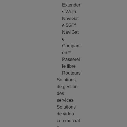
Extender
s Wi-Fi
NaviGat
e 5G™
NaviGat
e
Compani
on™
Passerel
le fibre
Routeurs
Solutions
de gestion
des
services
Solutions
de vidéo
commercial