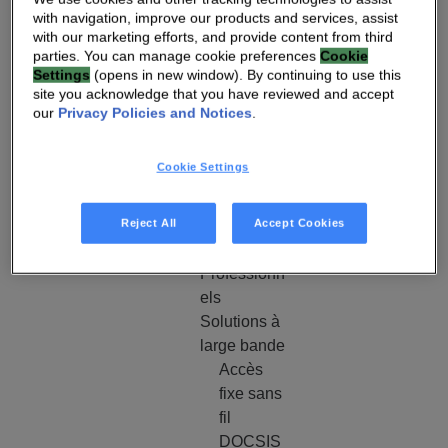
Homesight
with navigation, improve our products and services, assist
Plateforme
with our marketing efforts, and provide content from third
parties. You can manage cookie preferences
Cookie
HomeSight
Settings
(opens in new window). By continuing to use this
Revendeur
site you acknowledge that you have reviewed and accept
s
our
Privacy Policies and Notices
.
Homesight
Soins à
Cookie Settings
domicile
Maison
Reject All
Accept Cookies
connectée
Services
Professionn
els
Solutions à
large bande
Accès
fixe sans
fil
DOCSIS