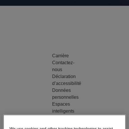
Carrière
Contactez-
nous
Déclaration
d’accessibilité
Données
personnelles
Espaces
intelligents
HomeSight
Clients de
We use cookies and other tracking technologies to assist