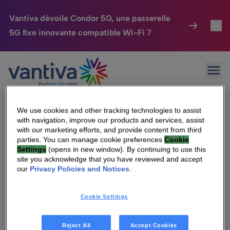
Vantiva dévoile Condor 5G, une passerelle
5G fixe innovante compatible Wi-Fi 7
Maison Connectée
Toggl
Navigation
Passer au contenu principal
Articles plus récents
Ouvr
HomeSight
Toggl
des
Industries
Toggle
articles
We use cookies and other tracking technologies to assist
with navigation, improve our products and services, assist
Entreprise
Toggle
with our marketing efforts, and provide content from third
parties. You can manage cookie preferences
Cookie
Qui sommes-nous
Settings
(opens in new window). By continuing to use this
Nos Engagements
site you acknowledge that you have reviewed and accept
Management & gouvernance
our
Privacy Policies and Notices
.
Relations Investisseurs
Toggle
Relations investisseurs
Cookie Settings
Carrière
Reject All
Accept Cookies
Nos engagements