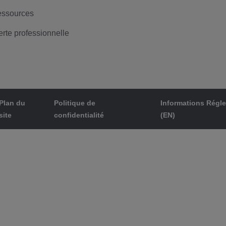
ssources
erte professionnelle
Plan du
Politique de
Informations Régl
site
confidentialité
(EN)