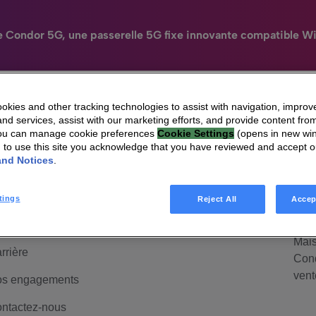
e Condor 5G, une passerelle 5G fixe innovante compatible Wi
kies and other tracking technologies to assist with navigation, improv
nd services, assist with our marketing efforts, and provide content from
N
You can manage cookie preferences
Cookie Settings
(opens in new wi
HomeSight
Industries
Entreprise
Engag
g to use this site you acknowledge that you have reviewed and accept 
ui sommes-nous
HomeSight
Mai
and Notices
.
anagement &
Mais
uvernance
Cond
tings
Reject All
Accep
d'ac
lations investisseurs
Mais
rrière
Cond
vent
s engagements
ntactez-nous