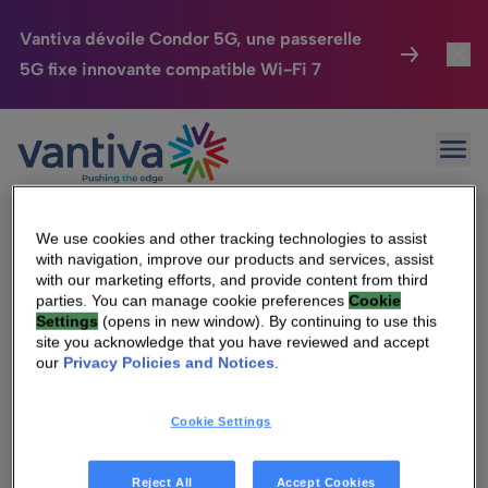
Vantiva dévoile Condor 5G, une passerelle
5G fixe innovante compatible Wi-Fi 7
Maison Connectée
Toggl
Passer au contenu principal
Sorry, no results were found.
Ouvr
Rechercher :
HomeSight
Toggl
Industries
Toggle
We use cookies and other tracking technologies to assist
with navigation, improve our products and services, assist
Entreprise
Toggle
with our marketing efforts, and provide content from third
parties. You can manage cookie preferences
Cookie
Settings
(opens in new window). By continuing to use this
Nos Engagements
site you acknowledge that you have reviewed and accept
Qui sommes-nous
our
Privacy Policies and Notices
.
Relations Investisseurs
Toggle
Management & gouvernance
Cookie Settings
Relations investisseurs
Carrière
Reject All
Accept Cookies