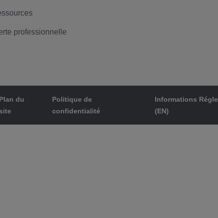
ssources
erte professionnelle
Plan du
Politique de
Informations Régl
site
confidentialité
(EN)