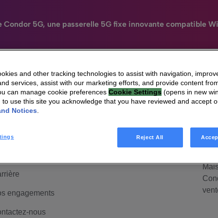
e Condor 5G, une passerelle 5G fixe innovante compatible Wi
kies and other tracking technologies to assist with navigation, improv
nd services, assist with our marketing efforts, and provide content from
N
You can manage cookie preferences
Cookie Settings
(opens in new wi
HomeSight
Industries
Entreprise
Engag
g to use this site you acknowledge that you have reviewed and accept 
ui sommes-nous
HomeSight
Mai
and Notices
.
anagement &
Mais
uvernance
Cond
tings
Reject All
Accep
d'ac
lations investisseurs
Mais
rrière
Cond
vent
s engagements
ntactez-nous