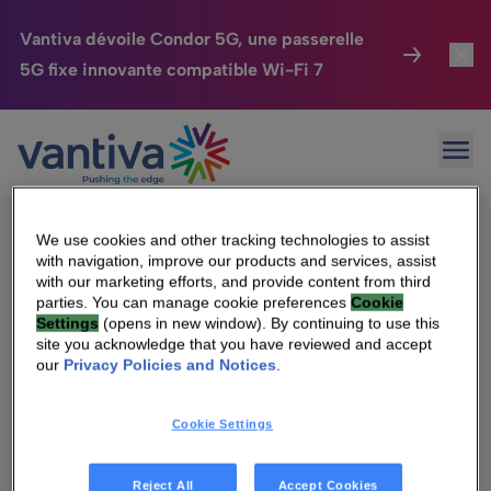
Vantiva dévoile Condor 5G, une passerelle
5G fixe innovante compatible Wi-Fi 7
Maison Connectée
Toggl
Passer au contenu principal
Sorry, no results were found.
Ouvr
Rechercher :
HomeSight
Toggl
Industries
Toggle
We use cookies and other tracking technologies to assist
with navigation, improve our products and services, assist
Entreprise
Toggle
with our marketing efforts, and provide content from third
parties. You can manage cookie preferences
Cookie
Settings
(opens in new window). By continuing to use this
Nos Engagements
site you acknowledge that you have reviewed and accept
Qui sommes-nous
our
Privacy Policies and Notices
.
Relations Investisseurs
Toggle
Management & gouvernance
Cookie Settings
Relations investisseurs
Carrière
Reject All
Accept Cookies