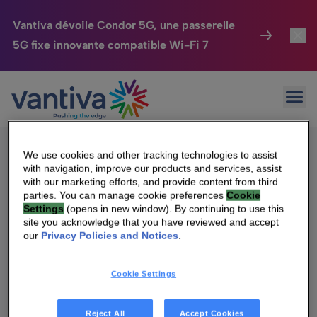
Vantiva dévoile Condor 5G, une passerelle
5G fixe innovante compatible Wi-Fi 7
Maison Connectée
Toggl
Passer au contenu principal
Sorry, no results were found.
Ouvr
Rechercher :
HomeSight
Toggl
Industries
Toggle
We use cookies and other tracking technologies to assist
with navigation, improve our products and services, assist
Entreprise
Toggle
with our marketing efforts, and provide content from third
parties. You can manage cookie preferences
Cookie
Settings
(opens in new window). By continuing to use this
Nos Engagements
site you acknowledge that you have reviewed and accept
Qui sommes-nous
our
Privacy Policies and Notices
.
Relations Investisseurs
Toggle
Management & gouvernance
Cookie Settings
Relations investisseurs
Carrière
Reject All
Accept Cookies