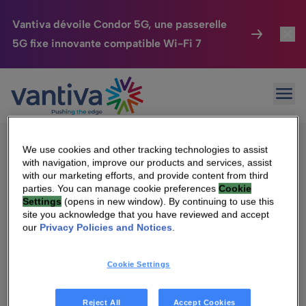
Vantiva dévoile Condor 5G, une passerelle
5G fixe innovante compatible Wi-Fi 7
Maison Connectée
Toggl
Passer au contenu principal
Sorry, no results were found.
Ouvr
Rechercher :
HomeSight
Toggl
Industries
Toggle
We use cookies and other tracking technologies to assist
with navigation, improve our products and services, assist
Entreprise
Toggle
with our marketing efforts, and provide content from third
parties. You can manage cookie preferences
Cookie
Settings
(opens in new window). By continuing to use this
Nos Engagements
site you acknowledge that you have reviewed and accept
Qui sommes-nous
our
Privacy Policies and Notices
.
Relations Investisseurs
Toggle
Management & gouvernance
Cookie Settings
Relations investisseurs
Carrière
Reject All
Accept Cookies