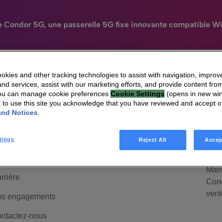
e Condor 5G, une passerelle 5G fixe innovante compatible Wi
kies and other tracking technologies to assist with navigation, improv
nd services, assist with our marketing efforts, and provide content from
N
You can manage cookie preferences
Cookie Settings
(opens in new wi
HomeSight
Industries
Entreprise
Engag
g to use this site you acknowledge that you have reviewed and accept 
ui sommes-nous
HomeSight
Mai
and Notices
.
anagement &
Mais
uvernance
Cond
tings
Reject All
Accep
d'ac
lations investisseurs
Mais
rrière
Cond
vent
s engagements
ntactez-nous