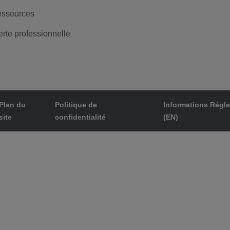
ssources
erte professionnelle
Plan du
Politique de
Informations Régl
site
confidentialité
(EN)