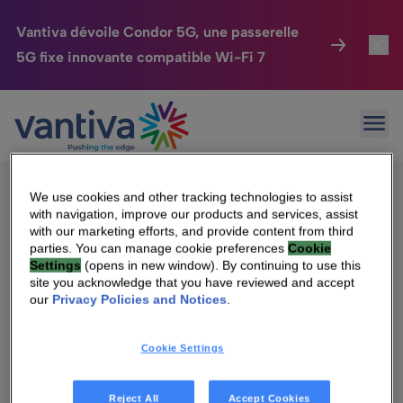
Vantiva dévoile Condor 5G, une passerelle
5G fixe innovante compatible Wi-Fi 7
Maison Connectée
Toggl
Passer au contenu principal
Sorry, no results were found.
Ouvr
Rechercher :
HomeSight
Toggl
Industries
Toggle
We use cookies and other tracking technologies to assist
with navigation, improve our products and services, assist
Entreprise
Toggle
with our marketing efforts, and provide content from third
parties. You can manage cookie preferences
Cookie
Settings
(opens in new window). By continuing to use this
Nos Engagements
site you acknowledge that you have reviewed and accept
Qui sommes-nous
our
Privacy Policies and Notices
.
Relations Investisseurs
Toggle
Management & gouvernance
Cookie Settings
Relations investisseurs
Carrière
Reject All
Accept Cookies