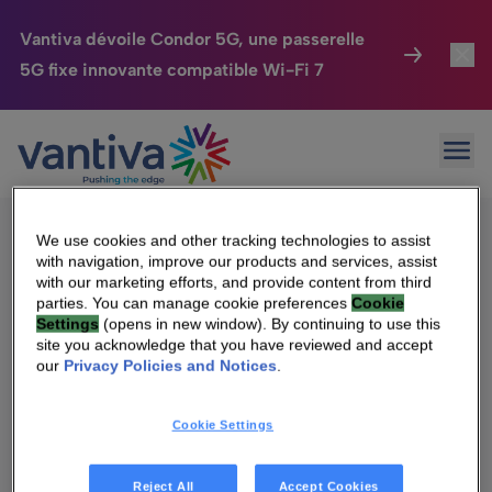
Vantiva dévoile Condor 5G, une passerelle
5G fixe innovante compatible Wi-Fi 7
Maison Connectée
Toggl
Passer au contenu principal
Sorry, no results were found.
Ouvr
Rechercher :
HomeSight
Toggl
Industries
Toggle
We use cookies and other tracking technologies to assist
with navigation, improve our products and services, assist
Entreprise
Toggle
with our marketing efforts, and provide content from third
parties. You can manage cookie preferences
Cookie
Settings
(opens in new window). By continuing to use this
Nos Engagements
site you acknowledge that you have reviewed and accept
Qui sommes-nous
our
Privacy Policies and Notices
.
Relations Investisseurs
Toggle
Management & gouvernance
Cookie Settings
Relations investisseurs
Carrière
Reject All
Accept Cookies