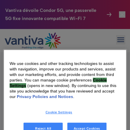
Vantiva dévoile Condor 5G, une passerelle
5G fixe innovante compatible Wi-Fi 7
Maison Connectée
Toggl
Passer au contenu principal
Sorry, no results were found.
Ouvr
Rechercher :
HomeSight
Toggl
Industries
Toggle
We use cookies and other tracking technologies to assist
with navigation, improve our products and services, assist
Entreprise
Toggle
with our marketing efforts, and provide content from third
parties. You can manage cookie preferences
Cookie
Settings
(opens in new window). By continuing to use this
Nos Engagements
site you acknowledge that you have reviewed and accept
Qui sommes-nous
our
Privacy Policies and Notices
.
Relations Investisseurs
Toggle
Management & gouvernance
Cookie Settings
Relations investisseurs
Carrière
Reject All
Accept Cookies