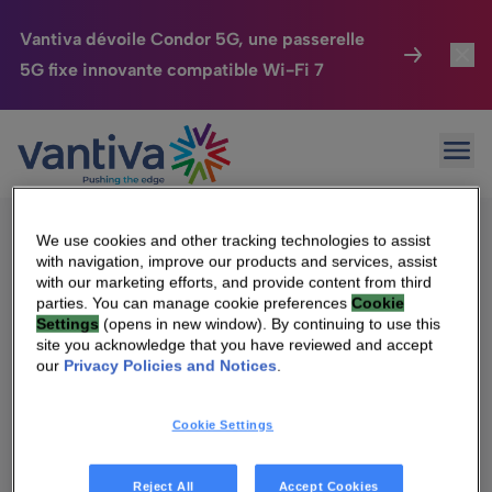
Vantiva dévoile Condor 5G, une passerelle
5G fixe innovante compatible Wi-Fi 7
Maison Connectée
Toggl
Passer au contenu principal
Sorry, no results were found.
Ouvr
Rechercher :
HomeSight
Toggl
Industries
Toggle
We use cookies and other tracking technologies to assist
with navigation, improve our products and services, assist
Entreprise
Toggle
with our marketing efforts, and provide content from third
parties. You can manage cookie preferences
Cookie
Settings
(opens in new window). By continuing to use this
Nos Engagements
site you acknowledge that you have reviewed and accept
Qui sommes-nous
our
Privacy Policies and Notices
.
Relations Investisseurs
Toggle
Management & gouvernance
Cookie Settings
Relations investisseurs
Carrière
Reject All
Accept Cookies