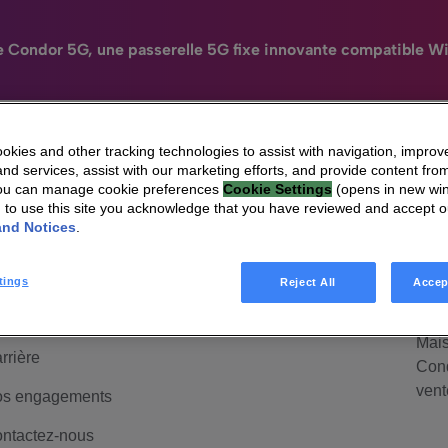
e Condor 5G, une passerelle 5G fixe innovante compatible Wi
kies and other tracking technologies to assist with navigation, improv
nd services, assist with our marketing efforts, and provide content from
N
You can manage cookie preferences
Cookie Settings
(opens in new wi
HomeSight
Industries
Entreprise
Engag
g to use this site you acknowledge that you have reviewed and accept 
ui sommes-nous
HomeSight
Mai
and Notices
.
anagement &
Mais
uvernance
Cond
tings
Reject All
Accep
d'ac
lations investisseurs
Mais
rrière
Cond
vent
s engagements
ntactez-nous