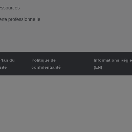
ssources
erte professionnelle
Plan du
Politique de
Informations Régl
site
confidentialité
(EN)