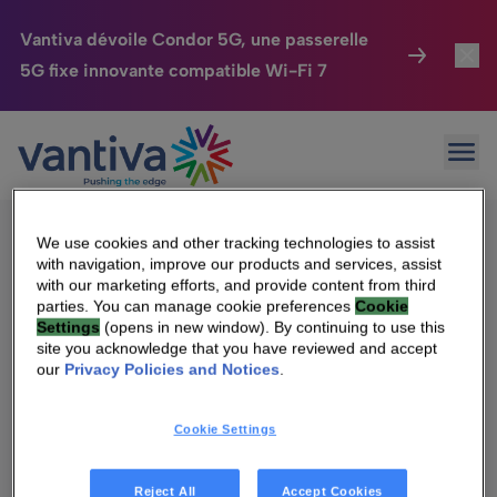
Vantiva dévoile Condor 5G, une passerelle
5G fixe innovante compatible Wi-Fi 7
Maison Connectée
Toggl
Passer au contenu principal
Sorry, no results were found.
Ouvr
Rechercher :
HomeSight
Toggl
Industries
Toggle
We use cookies and other tracking technologies to assist
with navigation, improve our products and services, assist
Entreprise
Toggle
with our marketing efforts, and provide content from third
parties. You can manage cookie preferences
Cookie
Settings
(opens in new window). By continuing to use this
Nos Engagements
site you acknowledge that you have reviewed and accept
Qui sommes-nous
our
Privacy Policies and Notices
.
Relations Investisseurs
Toggle
Management & gouvernance
Cookie Settings
Relations investisseurs
Carrière
Reject All
Accept Cookies