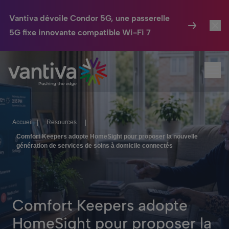
Vantiva dévoile Condor 5G, une passerelle
5G fixe innovante compatible Wi-Fi 7
Maison Connectée
Toggl
Passer au contenu principal
Ouvr
HomeSight
Toggl
Industries
Toggle
Accueil
|
Resources
|
Entreprise
Toggle
Comfort Keepers adopte HomeSight pour proposer la nouvelle
génération de services de soins à domicile connectés
Nos Engagements
Relations Investisseurs
Toggle
Comfort Keepers adopte
HomeSight pour proposer la