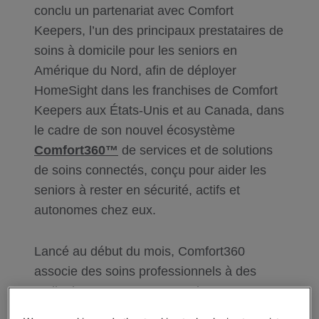
conclu un partenariat avec Comfort
Keepers, l’un des principaux prestataires de
soins à domicile pour les seniors en
Amérique du Nord, afin de déployer
HomeSight dans les franchises de Comfort
Keepers aux États-Unis et au Canada, dans
le cadre de son nouvel écosystème
Comfort360™
de services et de solutions
de soins connectés, conçu pour aider les
seniors à rester en sécurité, actifs et
autonomes chez eux.
Lancé au début du mois, Comfort360
associe des soins professionnels à des
outils d’accompagnement soigneusement
sélectionnés, tant technologiques que non