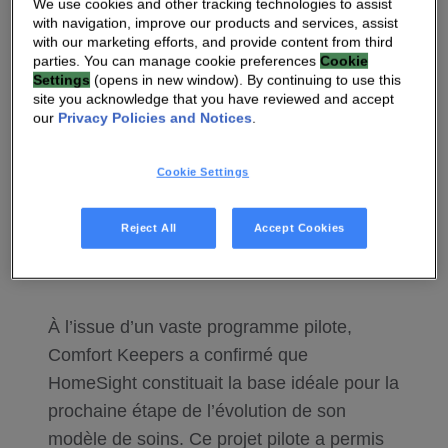
We use cookies and other tracking technologies to assist
technologiques, qui permettent aux
with navigation, improve our products and services, assist
with our marketing efforts, and provide content from third
personnes âgées de bénéficier d’un
parties. You can manage cookie preferences
Cookie
accompagnement tout en offrant une plus
Settings
(opens in new window). By continuing to use this
site you acknowledge that you have reviewed and accept
grande tranquillité d’esprit aux familles. Le «
our
Privacy Policies and Notices
.
HomeSight Wellness Hub »
est l’un des
trois axes prioritaires initiaux de Comfort360
Cookie Settings
; il transforme le téléviseur du client en une
plateforme conviviale qui complète et
Reject All
Accept Cookies
améliore l’accompagnement fourni par les
aidants de Comfort Keepers.
À l’issue d’un vaste programme pilote,
Comfort Keepers a confirmé que
HomeSight constituait la base idéale pour la
prochaine étape de l’évolution de son
modèle de soins. Ce projet pilote a permis