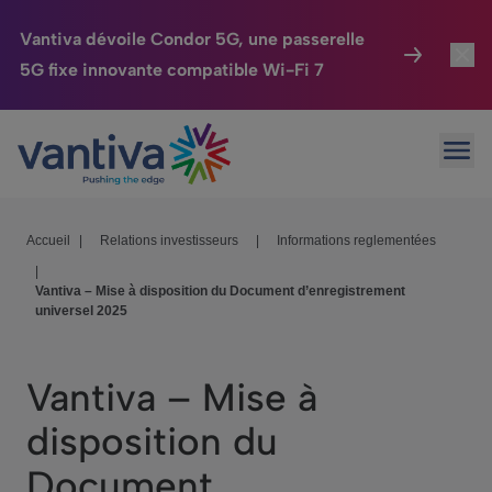
Vantiva dévoile Condor 5G, une passerelle
5G fixe innovante compatible Wi-Fi 7
Maison Connectée
Toggl
Passer au contenu principal
Ouvr
HomeSight
Toggl
Industries
Toggle
Accueil
|
Relations investisseurs
|
Informations reglementées
|
Entreprise
Toggle
Vantiva – Mise à disposition du Document d’enregistrement
universel 2025
Nos Engagements
Relations Investisseurs
Toggle
Vantiva – Mise à
disposition du
Document