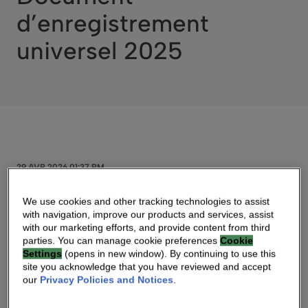
d’enregistrement
universel 2025
29 AVR 2026 01:37 PM
We use cookies and other tracking technologies to assist
Communiqué de Presse
with navigation, improve our products and services, assist
with our marketing efforts, and provide content from third
parties. You can manage cookie preferences
Cookie
Vantiva : Mise à disposition du Document
Settings
(opens in new window). By continuing to use this
d’enregistrement universel 2025
site you acknowledge that you have reviewed and accept
our
Privacy Policies and Notices
.