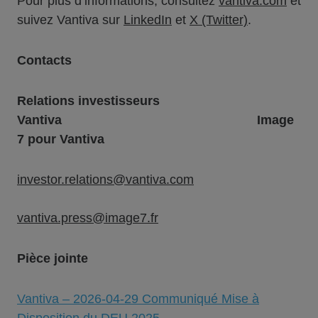
Pour plus d’informations, consultez
vantiva.com
et
suivez Vantiva sur
LinkedIn
et
X (Twitter)
.
Contacts
Relations investisseurs
Vantiva Image
7 pour Vantiva
investor.relations@vantiva.com
vantiva.press@image7.fr
Pièce jointe
Vantiva – 2026-04-29 Communiqué Mise à