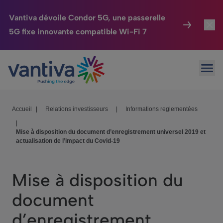
Vantiva dévoile Condor 5G, une passerelle
5G fixe innovante compatible Wi-Fi 7
Maison Connectée
Toggl
Passer au contenu principal
Ouvr
HomeSight
Toggl
Industries
Toggle
Accueil
|
Relations investisseurs
|
Informations reglementées
|
Entreprise
Toggle
Mise à disposition du document d’enregistrement universel 2019 et
actualisation de l’impact du Covid-19
Nos Engagements
Relations Investisseurs
Toggle
Mise à disposition du
document
d’enregistrement