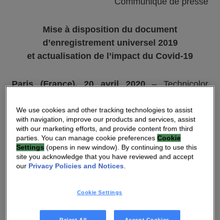
Communiqué de presse
Mise à disposition du document
d’enregistrement universel 2019
et actualisation de l’
impact du Covid-19
Paris (France), 20 avril 2020
–
Technicolor
(Euronext Paris : TCH, OTCQX : TCLRY) a le
plaisir d’annoncer que le document
We use cookies and other tracking technologies to assist
with navigation, improve our products and services, assist
d’enregistrement universel 2019 a été déposé
with our marketing efforts, and provide content from third
auprès de l’Autorité des marchés financiers (AMF)
parties. You can manage cookie preferences
Cookie
Settings
(opens in new window). By continuing to use this
le 20 avril 2020.
site you acknowledge that you have reviewed and accept
our
Privacy Policies and Notices
.
Le document d’enregistrement universel est
disponible sur le site internet de la société à
Cookie Settings
l’adresse
www.technicolor.com
(dans la rubrique
« Relations Investisseurs » – « Information