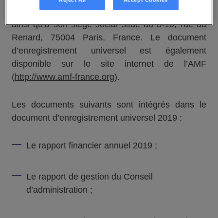
Reject All
Accept Cookies
Financière » – « Informations Réglementées »),
ainsi qu’à son siège social situé au 8-10, rue du
Renard, 75004 Paris, France. Le document
d’enregistrement universel est également
disponible sur le site internet de l’AMF
(
http://www.amf-france.org
).
Les documents suivants sont intégrés dans le
document d’enregistrement universel 2019 :
Le rapport financier annuel 2019 ;
Le rapport de gestion du Conseil
d’administration ;