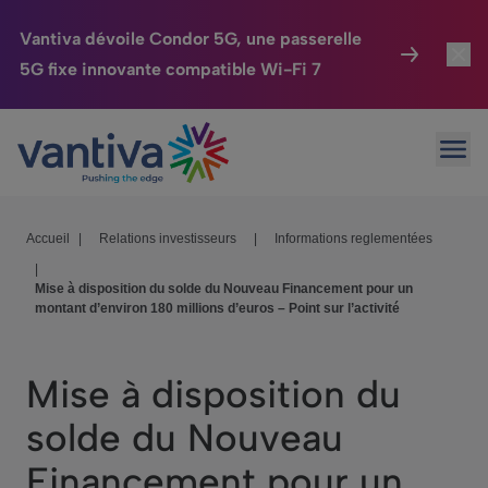
Vantiva dévoile Condor 5G, une passerelle
5G fixe innovante compatible Wi-Fi 7
Maison Connectée
Toggl
Passer au contenu principal
Ouvr
HomeSight
Toggl
Industries
Toggle
Accueil
|
Relations investisseurs
|
Informations reglementées
|
Entreprise
Toggle
Mise à disposition du solde du Nouveau Financement pour un
montant d’environ 180 millions d’euros – Point sur l’activité
Nos Engagements
Relations Investisseurs
Toggle
Mise à disposition du
solde du Nouveau
Financement pour un