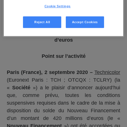
COMMUNIQUÉ DE PRESSE
Cookie Settings
Mise à disposition du solde du Nouveau
Reject All
Accept Cookies
Financement
pour un montant d’environ 180 millions
d’euros
Point sur l’activité
Paris (France),
2 septembre 2020 –
Technicolor
(Euronext Paris : TCH ; OTCQX : TCLRY) (la
«
Société
») a le plaisir d’annoncer aujourd’hui
que, comme prévu, toutes les conditions
suspensives requises dans le cadre de la mise à
disposition du solde du Nouveau Financement
d’un montant de 420 millions d’euros (le «
Nouveau Financement
») ont été accordées ou