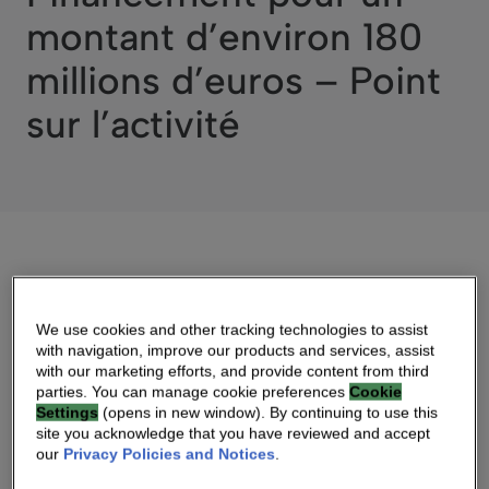
montant d’environ 180
millions d’euros – Point
sur l’activité
02 SEP 2020 06:10 AM
We use cookies and other tracking technologies to assist
DOWNLOAD PDF
with navigation, improve our products and services, assist
with our marketing efforts, and provide content from third
parties. You can manage cookie preferences
Cookie
ADRESSE WEB SOURCE
Settings
(opens in new window). By continuing to use this
site you acknowledge that you have reviewed and accept
our
Privacy Policies and Notices
.