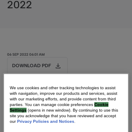
2022
06 SEP 2022 06:01 AM
DOWNLOAD PDF
ADRESSE WEB SOURCE
We use cookies and other tracking technologies to assist
with navigation, improve our products and services, assist
with our marketing efforts, and provide content from third
Communiqué de presse
parties. You can manage cookie preferences
Cookie
Settings
(opens in new window). By continuing to use this
site you acknowledge that you have reviewed and accept
Assemblée générale
extraordinaire
our
Privacy Policies and Notices
.
du
mard
i 6
septembre
2022