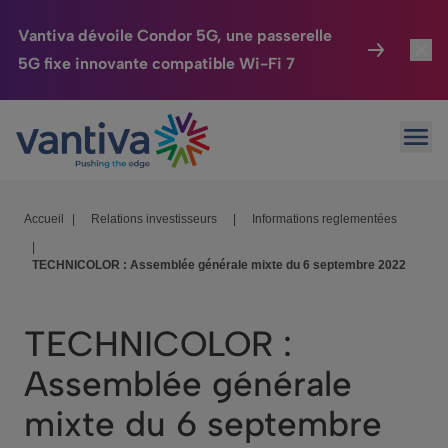
Vantiva dévoile Condor 5G, une passerelle
5G fixe innovante compatible Wi-Fi 7
Maison Connectée
Toggl
Passer au contenu principal
Ouvr
HomeSight
Toggl
Industries
Toggle
Accueil
|
Relations investisseurs
|
Informations reglementées
|
Entreprise
Toggle
TECHNICOLOR : Assemblée générale mixte du 6 septembre 2022
Nos Engagements
TECHNICOLOR :
Relations Investisseurs
Toggle
Assemblée générale
mixte du 6 septembre