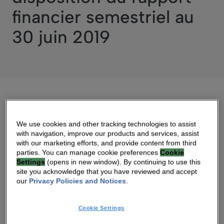
financier semestriel au
30 juin 2019
29 JUIL 2019 08:30 AM
We use cookies and other tracking technologies to assist
with navigation, improve our products and services, assist
DOWNLOAD PDF
with our marketing efforts, and provide content from third
parties. You can manage cookie preferences
Cookie
Settings
(opens in new window). By continuing to use this
ADRESSE WEB SOURCE
site you acknowledge that you have reviewed and accept
our
Privacy Policies and Notices
.
Cookie Settings