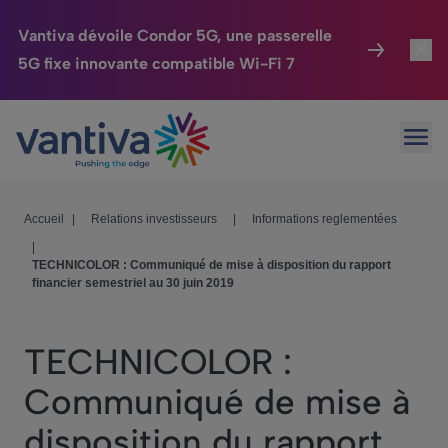
Vantiva dévoile Condor 5G, une passerelle
5G fixe innovante compatible Wi-Fi 7
Maison Connectée
Toggl
Passer au contenu principal
Ouvr
HomeSight
Toggl
Industries
Toggle
Accueil
|
Relations investisseurs
|
Informations reglementées
|
Entreprise
Toggle
TECHNICOLOR : Communiqué de mise à disposition du rapport
financier semestriel au 30 juin 2019
Nos Engagements
Relations Investisseurs
Toggle
TECHNICOLOR :
Communiqué de mise à
disposition du rapport