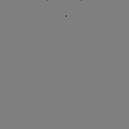
* *
*