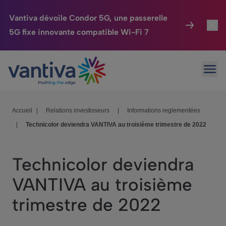
Vantiva dévoile Condor 5G, une passerelle
5G fixe innovante compatible Wi-Fi 7
Maison Connectée
Toggl
Passer au contenu principal
Ouvr
HomeSight
Toggl
Industries
Toggle
Accueil
|
Relations investisseurs
|
Informations reglementées
|
Technicolor deviendra VANTIVA au troisième trimestre de 2022
Entreprise
Toggle
Nos Engagements
Technicolor deviendra
Relations Investisseurs
Toggle
VANTIVA au troisième
trimestre de 2022