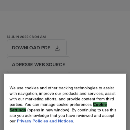
14 JUIN 2022 08:04 AM
DOWNLOAD PDF
ADRESSE WEB SOURCE
Technicolor deviendra VANTIVA au troisième
We use cookies and other tracking technologies to assist
trimestre de 2022
with navigation, improve our products and services, assist
with our marketing efforts, and provide content from third
parties. You can manage cookie preferences
Cookie
PARIS, 14 juin 2022 – Technicolor SA (Euronext
Settings
(opens in new window). By continuing to use this
site you acknowledge that you have reviewed and accept
Paris : TCH ; OTCQX : TCLRY) annonce
our
Privacy Policies and Notices
.
aujourd’hui le lancement de sa nouvelle marque :