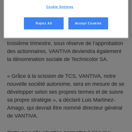
VANTIVA. VANTIVA fait suite au projet de scission
Cookie Settings
de Technicolor Creative Studios (TCS) annoncé le
24 février 2022
. La nouvelle marque regroupera
Reject All
Accept Cookies
Connected Home (activités de maison connectée)
et la division Services DVD. D’ici la fin du
troisième trimestre, sous réserve de l’approbation
des actionnaires, VANTIVA deviendra également
la dénomination sociale de Technicolor SA.
« Grâce à la scission de TCS, VANTIVA, notre
nouvelle société autonome, sera en mesure de se
développer selon ses propres termes et de suivre
sa propre stratégie », a déclaré Luis Martinez-
Amago, qui devrait être nommé directeur général
de VANTIVA.