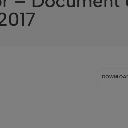
or – Document 
2017
DOWNLOAD