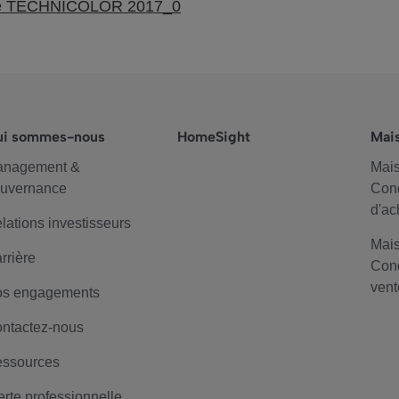
nce TECHNICOLOR 2017_0
ui sommes-nous
HomeSight
Mai
anagement &
Mais
uvernance
Cond
d'ac
lations investisseurs
Mais
rrière
Cond
vent
s engagements
ntactez-nous
ssources
erte professionnelle