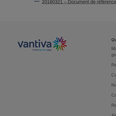
20180321 – Document de référe
Q
M
go
Re
Ca
No
Co
Re
Al