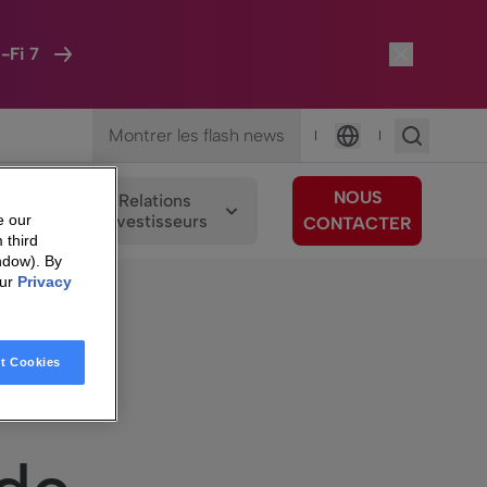
-Fi 7
Montrer les flash news
|
|
Langue
NOUS
os
Relations
ements
Investisseurs
e our
CONTACTER
 third
ndow). By
our
Privacy
t Cookies