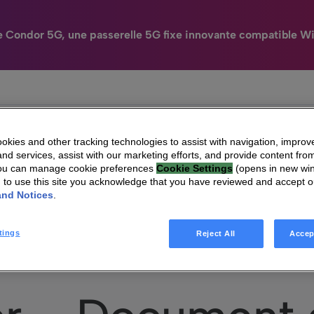
e Condor 5G, une passerelle 5G fixe innovante compatible Wi
N
HomeSight
Industries
Entreprise
Engag
kies and other tracking technologies to assist with navigation, improv
nd services, assist with our marketing efforts, and provide content from
You can manage cookie preferences
Cookie Settings
(opens in new wi
g to use this site you acknowledge that you have reviewed and accept 
and Notices
.
glementées
|
Technicolor – Document de référence 2017
tings
Reject All
Accep