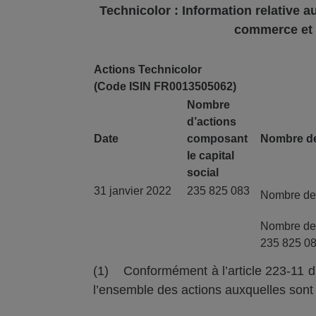
Technicolor : Information relative a
c
ommerce et 
Actions Technicolor
(Code
ISIN
FR0013505062
)
Nombre
d’actions
Date
composant
Nombre de
le capital
social
31 janvier 2022
235 825 083
Nombre de 
Nombre de 
235 825 0
(1) Conformément à l’article 223-11 du
l’ensemble des actions auxquelles sont a