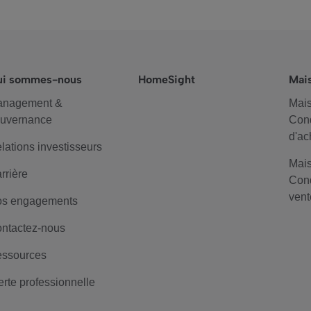
ui sommes-nous
HomeSight
Mai
anagement &
Mais
uvernance
Cond
d'ac
lations investisseurs
Mais
rrière
Cond
vent
s engagements
ntactez-nous
ssources
erte professionnelle