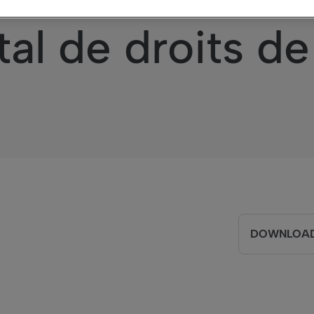
r : Information 
al de droits de
DOWNLOAD