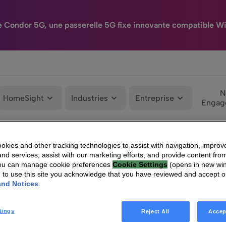
e Condor 5G, une passerelle 5G fixe innovante compatible Wi
N
HomeSight
Industries
Entreprise
Engag
kies and other tracking technologies to assist with navigation, improv
glementées
|
Technicolor : Information relative au nombre total de droits de 
nd services, assist with our marketing efforts, and provide content from
You can manage cookie preferences
Cookie Settings
(opens in new wi
g to use this site you acknowledge that you have reviewed and accept 
and Notices
.
tings
Reject All
Accep