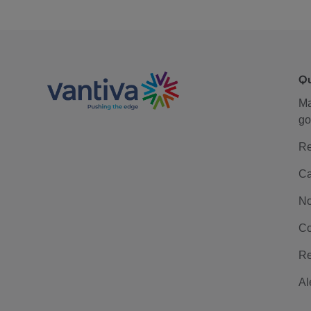
Q
M
go
Re
Ca
No
Co
Re
Al