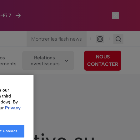
-Fi 7
Montrer les flash news
|
|
Langue
NOUS
os
Relations
ements
Investisseurs
CONTACTER
e our
vote et d’actions
 third
ndow). By
our
Privacy
t Cookies