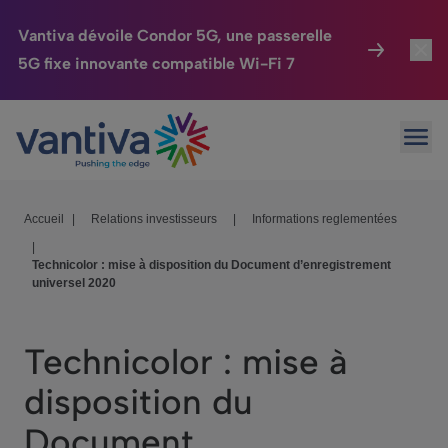
Vantiva dévoile Condor 5G, une passerelle
5G fixe innovante compatible Wi-Fi 7
Maison Connectée
Toggl
Passer au contenu principal
Ouvr
HomeSight
Toggl
Industries
Toggle
Accueil
|
Relations investisseurs
|
Informations reglementées
|
Entreprise
Toggle
Technicolor : mise à disposition du Document d’enregistrement
universel 2020
Nos Engagements
Relations Investisseurs
Toggle
Technicolor : mise à
disposition du
Document