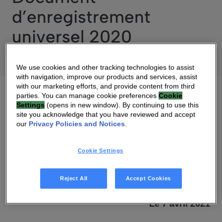
d’enregistrement
universel 2020
We use cookies and other tracking technologies to assist
with navigation, improve our products and services, assist
with our marketing efforts, and provide content from third
parties. You can manage cookie preferences
Cookie
Settings
(opens in new window). By continuing to use this
site you acknowledge that you have reviewed and accept
07 AVR 2021 07:22 AM
our
Privacy Policies and Notices
.
DOWNLOAD PDF
Cookie Settings
ADRESSE WEB SOURCE
Reject All
Accept Cookies
Le 7 avril 2021