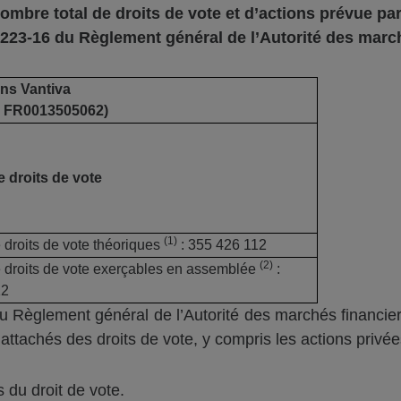
nombre total de droits de vote et d’actions prévue
par
223-16 du Règlement g
énéral de l’
Autorité des marc
ons
Vantiva
N
FR0013505062
)
 droits de vote
(1)
droits de vote théoriques
: 355 426 112
(
2
)
droits de vote exerçables en assemblée
:
12
 Règlement général de l’Autorité des marchés financier
ttachés des droits de vote, y compris les actions privée
 du droit de vote.