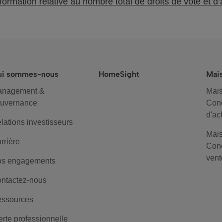
ormation relative au nombre total de droits de vote et d’
ui sommes-nous
HomeSight
Mai
anagement &
Mais
uvernance
Cond
d'ac
lations investisseurs
Mais
rrière
Cond
vent
s engagements
ntactez-nous
ssources
erte professionnelle