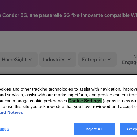
e Condor 5G, une passerelle 5G fixe innovante compatible Wi
N
HomeSight
Industries
Entreprise
Engag
kies and other tracking technologies to assist with navigation, improv
glementées
|
Vantiva – Août 2023 – Information relative au nombre total de d
nd services, assist with our marketing efforts, and provide content from
You can manage cookie preferences
Cookie Settings
(opens in new wi
g to use this site you acknowledge that you have reviewed and accept 
and Notices
.
tings
Reject All
Accep