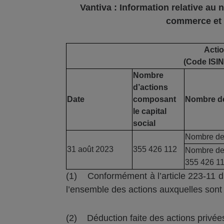
Vantiva
: Information relative au 
c
ommerce et 
Acti
(Code
ISI
Nombre
d’actions
Date
composant
Nombre de
le capital
social
Nombre de 
31 août 2023
355 426 112
Nombre de 
355 426 1
(1) Conformément à l’article 223-11 du
l’ensemble des actions auxquelles sont a
(2) Déduction faite des actions privées