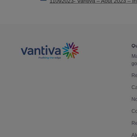
11092023- Vantiva – Août 2023 – Inf
Q
M
go
Re
Ca
No
Co
Re
Al