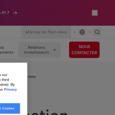
-Fi 7
Montrer les flash news
|
|
Langue
NOUS
os
Relations
ements
Investisseurs
CONTACTER
e our
roits de vote et d'actions
 third
ndow). By
our
Privacy
t Cookies