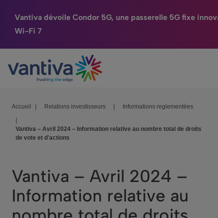
Vantiva dévoile Condor 5G, une passerelle 5G fixe inno
Wi-Fi 7
Maison Connectée
Passer au contenu principal
HomeSight
Industries
Accueil
|
Relations investisseurs
|
Informations reglementées
|
Entreprise
Vantiva – Avril 2024 – Information relative au nombre total de droits
de vote et d'actions
Nos Engagements
Relations Investisseurs
Vantiva – Avril 2024 –
Information relative au
nombre total de droits