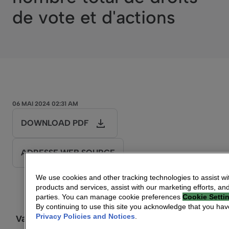
de vote et d'actions
06 MAI 2024 02:31 AM
DOWNLOAD PDF
ADRESSE WEB SOURCE
We use cookies and other tracking technologies to assist wi
products and services, assist with our marketing efforts, an
Le 6 mai 2024
parties. You can manage cookie preferences
Cookie Setti
By continuing to use this site you acknowledge that you ha
Privacy Policies and Notices
.
Vantiva : Information relative au nombre total