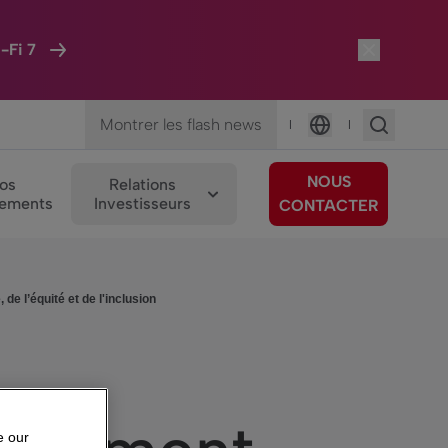
-Fi 7
Montrer les flash news
|
|
Langue
NOUS
os
Relations
ements
Investisseurs
CONTACTER
de l’équité et de l'inclusion
e our