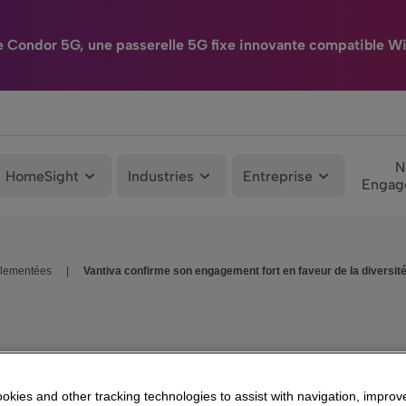
e Condor 5G, une passerelle 5G fixe innovante compatible Wi
N
HomeSight
Industries
Entreprise
Engag
glementées
|
Vantiva confirme son engagement fort en faveur de la diversité, 
kies and other tracking technologies to assist with navigation, improv