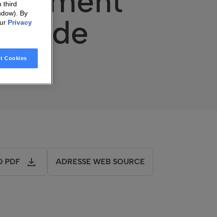
gagement
 third
ndow). By
ité, de
our
Privacy
t Cookies
 PDF
ADRESSE WEB SOURCE