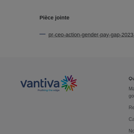
Pièce jointe
pr-ceo-action-gender-pay-gap-2023-
Q
M
go
Re
Ca
No