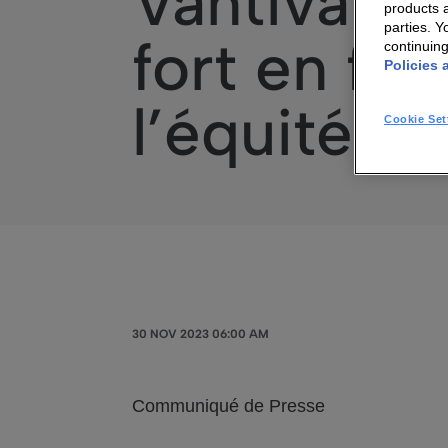
Vantiva c
products a
parties. 
fort en fav
continuin
Policies 
l’équité et
Cookie Set
30 NOV 2023 06:00 AM
Communiqué de Presse