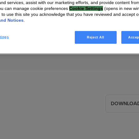
onfirme son en
nd services, assist with our marketing efforts, and provide content from
You can manage cookie preferences
Cookie Settings
(opens in new wi
eur de la divers
g to use this site you acknowledge that you have reviewed and accept 
and Notices
.
 de l'inclusion
tings
Reject All
Accep
DOWNLOAD