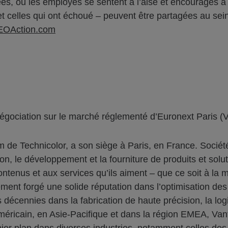
es, où les employés se sentent à l’aise et encouragés à di
et celles qui ont échoué – peuvent être partagées au sei
EOAction.com
négociation sur le marché réglementé d’Euronext Paris (
 de Technicolor, a son siège à Paris, en France. Société
n, le développement et la fourniture de produits et solu
enus et aux services qu’ils aiment – que ce soit à la ma
lement forgé une solide réputation dans l’optimisation d
rs décennies dans la fabrication de haute précision, la l
 américain, en Asie-Pacifique et dans la région EMEA, V