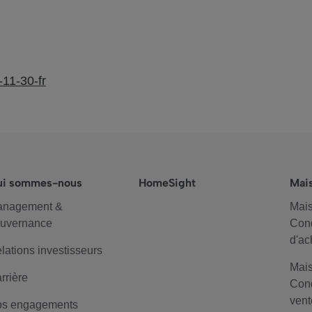
11-30-fr
ui sommes-nous
HomeSight
Mai
anagement &
Mais
uvernance
Cond
d'ac
lations investisseurs
Mais
rrière
Cond
vent
s engagements