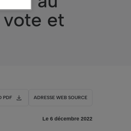
tive au
 vote et
 PDF
ADRESSE WEB SOURCE
Le
6
décembre
202
2