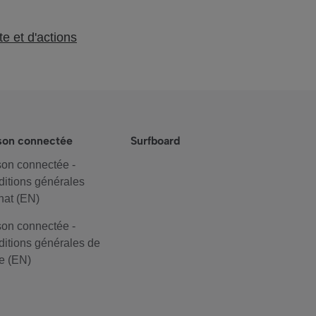
e et d'actions
son connectée
Surfboard
on connectée -
itions générales
hat (EN)
on connectée -
itions générales de
e (EN)