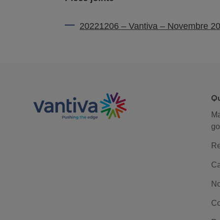
20221206 – Vantiva – Novembre 2022 
Q
M
go
Re
Ca
No
Co