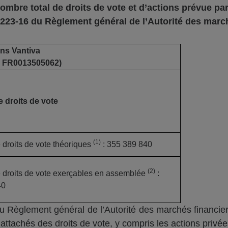
nombre total de droits de vote et d’actions prévue
par
223-16 du Règlement g
énéral de l’
Autorité des marc
ons
Vantiva
N
FR0013505062
)
 droits de vote
(1)
droits de vote théoriques
: 355 389 840
(
2
)
droits de vote exerçables en assemblée
:
40
 Règlement général de l’Autorité des marchés financier
ttachés des droits de vote, y compris les actions privée