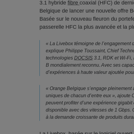
3.1 hybride
fibre
coaxial (HFC) de derni
Belgique de lancer une nouvelle offre 
Basée sur le nouveau fleuron du portef
passerelle HFC la plus avancée et la pl
« La Livebox témoigne de l’engagement d’
explique Philippe Toussaint, Chief Techn
technologies
DOCSIS
3.1, RDK et Wi-Fi,
B mondialement reconnu. Avec ses capacité
d’expériences à haute valeur ajoutée pour
« Orange Belgique s’engage pleinement à o
uniques de chacun d’entre eux », ajoute 
peuvent profiter d’une expérience gigabit
disponible avec des vitesses de 1 Gbps.
à la demande croissante de produits dura
La Livebox, basée sur le logiciel ouver