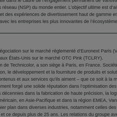
date dans le cadre de l’engagement permanent de Vantiva 
réseau (NSP) du monde entier. L’objectif ultime est d’aid
 et des expériences de divertissement haut de gamme en
t avec les entreprises les plus innovantes de l’écosystè
négociation sur le marché réglementé d’Euronext Paris (
 aux États-Unis sur le marché OTC Pink (TCLRY).
 de Technicolor, a son siège à Paris, en France. Société
n, le développement et la fourniture de produits et solu
enus et aux services qu’ils aiment – que ce soit à la ma
lement forgé une solide réputation dans l’optimisation d
rs décennies dans la fabrication de haute précision, la l
 américain, en Asie-Pacifique et dans la région EMEA, V
mier plan dans diverses industries, notamment celles des
 et ce depuis plus de 25 ans. Les relations du groupe avec