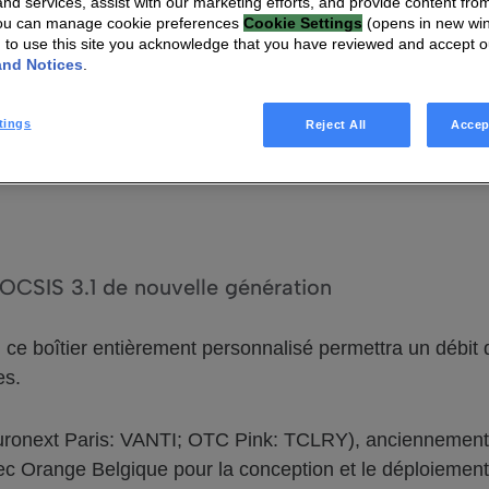
nd services, assist with our marketing efforts, and provide content from
You can manage cookie preferences
Cookie Settings
(opens in new wi
 Belgique pour déployer la Livebox
g to use this site you acknowledge that you have reviewed and accept 
and Notices
.
tings
Reject All
Accep
OCSIS 3.1 de nouvelle génération
, ce boîtier entièrement personnalisé permettra un débit
es.
uronext Paris: VANTI; OTC Pink: TCLRY), anciennement 
ec Orange Belgique pour la conception et le déploiemen