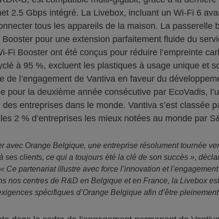
et 2.5 Gbps intégré. La Livebox, incluant un Wi-Fi 6 ava
nnecter tous les appareils de la maison. La passerelle 
Booster pour une extension parfaitement fluide du servi
i-Fi Booster ont été conçus pour réduire l’empreinte carb
cyclé à 95 %, excluent les plastiques à usage unique et 
ire de l’engagement de Vantiva en faveur du développe
ée pour la deuxième année consécutive par EcoVadis, l’
le des entreprises dans le monde. Vantiva s’est classée p
 les 2 % d’entreprises les mieux notées au monde par S
avec Orange Belgique, une entreprise résolument tournée vers l
à ses clients, ce qui a toujours été la clé de son succès », déc
 Ce partenariat illustre avec force l’innovation et l’engagement
s nos centres de R&D en Belgique et en France, la Livebox est 
xigences spécifiques d’Orange Belgique afin d’être pleinement