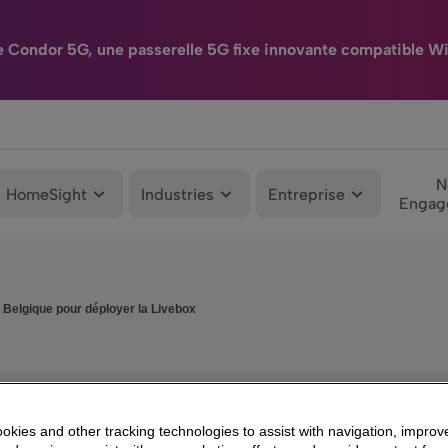
e Condor 5G, une passerelle 5G fixe innovante compatible Wi
N
HomeSight
Industries
Entreprise
Engag
 Belgique pour déployer la Livebox
kies and other tracking technologies to assist with navigation, improv