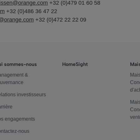
nissen@orange.com
+32 (0)479 01 60 58
om
+32 (0)486 36 47 22
n@orange.com
+32 (0)472 22 22 09
ui sommes-nous
HomeSight
Mai
anagement &
Mais
uvernance
Cond
d'ac
lations investisseurs
Mais
rrière
Cond
vent
s engagements
ntactez-nous