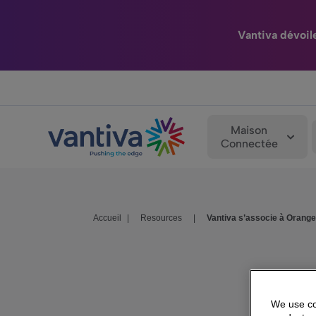
Vantiva dévoil
Passer au contenu principal
Maison
Connectée
Accueil
|
Resources
|
Vantiva s’associe à Orange
We use coo