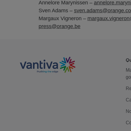
Annelore Marynissen –
annelore.mary
Sven Adams –
sven.adams@orange.c
Margaux Vigneron –
margaux.vignero
press@orange.be
Q
M
go
Re
Ca
No
Co