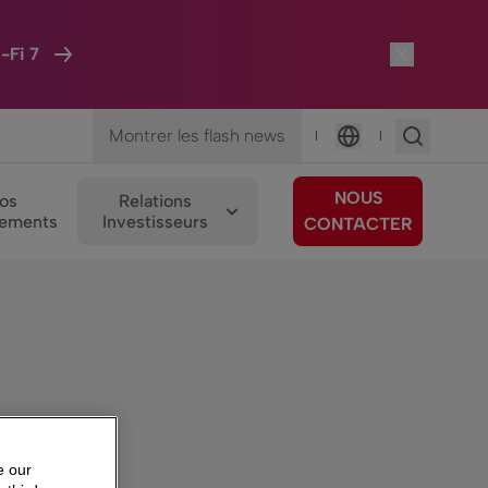
-Fi 7
Montrer les flash news
|
|
Langue
NOUS
os
Relations
ements
Investisseurs
CONTACTER
e our