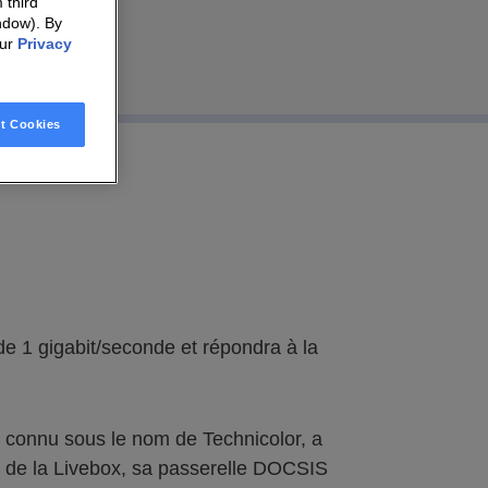
 third
ndow). By
our
Privacy
t Cookies
 de 1 gigabit/seconde et répondra à la
connu sous le nom de Technicolor, a
t de la Livebox, sa passerelle DOCSIS