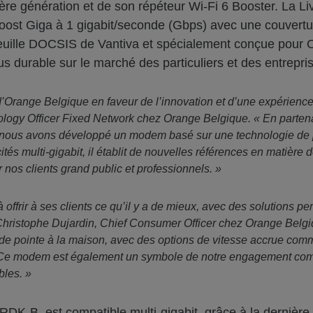
ère génération et de son répéteur Wi-Fi 6 Booster. La 
Boost Giga à 1 gigabit/seconde (Gbps) avec une couvertu
euille DOCSIS de Vantiva et spécialement conçue pour O
us durable sur le marché des particuliers et des entrepri
Orange Belgique en faveur de l’innovation et d’une expérience
ology Officer Fixed Network chez Orange Belgique. « En partenar
 nous avons développé un modem basé sur une technologie de po
s multi-gigabit, il établit de nouvelles références en matière 
 nos clients grand public et professionnels. »
ffrir à ses clients ce qu’il y a de mieux, avec des solutions 
Christophe Dujardin, Chief Consumer Officer chez Orange Belgiq
 de pointe à la maison, avec des options de vitesse accrue comme
 Ce modem est également un symbole de notre engagement comm
bles. »
t RDK-B, est compatible multi-gigabit, grâce à la dernièr