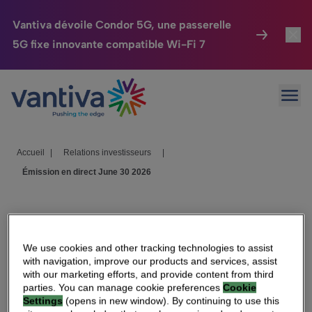
Vantiva dévoile Condor 5G, une passerelle
5G fixe innovante compatible Wi-Fi 7
Maison Connectée
Toggl
Passer au contenu principal
Ouvr
HomeSight
Toggl
Industries
Toggle
Accueil
|
Relations investisseurs
|
Émission en direct June 30 2026
Entreprise
Toggle
Nos Engagements
Assemblée générale
Relations Investisseurs
Toggle
2026 de Vantiva 30 Juin
We use cookies and other tracking technologies to assist
with navigation, improve our products and services, assist
2026 à 14h
with our marketing efforts, and provide content from third
parties. You can manage cookie preferences
Cookie
Settings
(opens in new window). By continuing to use this