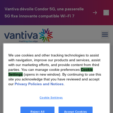
Vantiva dévoile Condor 5G, une passerelle
5G fixe innovante compatible Wi-Fi 7
Maison Connectée
Toggl
Passer au contenu principal
Sorry, no results were found.
Ouvr
Rechercher :
HomeSight
Toggl
Industries
Toggle
We use cookies and other tracking technologies to assist
with navigation, improve our products and services, assist
Entreprise
Toggle
with our marketing efforts, and provide content from third
parties. You can manage cookie preferences
Cookie
Settings
(opens in new window). By continuing to use this
Nos Engagements
site you acknowledge that you have reviewed and accept
Qui sommes-nous
our
Privacy Policies and Notices
.
Relations Investisseurs
Toggle
Management & gouvernance
Cookie Settings
Relations investisseurs
Carrière
Reject All
Accept Cookies