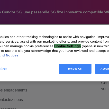
e Condor 5G, une passerelle 5G fixe innovante compatible Wi
kies and other tracking technologies to assist with navigation, improv
nd services, assist with our marketing efforts, and provide content from
N
You can manage cookie preferences
Cookie Settings
(opens in new wi
HomeSight
Industries
Entreprise
ui sommes-nous
HomeSight
Mai
Engag
g to use this site you acknowledge that you have reviewed and accept 
and Notices
.
anagement &
Mais
uvernance
Cond
d'ac
tings
Reject All
Accep
lations investisseurs
Mais
rrière
Cond
vent
s engagements
ntactez-nous