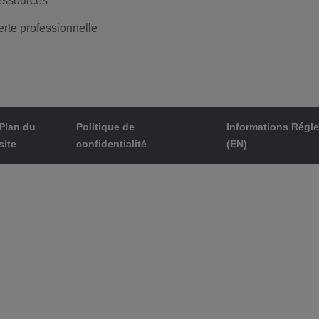
ssources
erte professionnelle
Plan du
Politique de
Informations Régl
site
confidentialité
(EN)