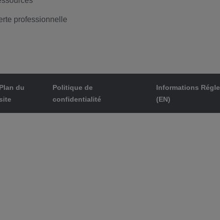
ssources
erte professionnelle
Plan du
Politique de
Informations Régl
site
confidentialité
(EN)