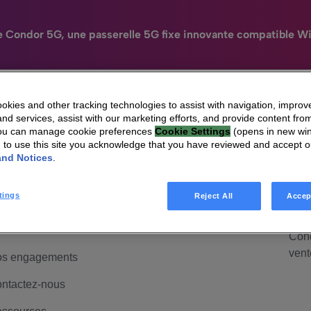
e Condor 5G, une passerelle 5G fixe innovante compatible Wi
kies and other tracking technologies to assist with navigation, improv
nd services, assist with our marketing efforts, and provide content from
N
You can manage cookie preferences
Cookie Settings
(opens in new wi
HomeSight
Industries
Entreprise
ui sommes-nous
HomeSight
Mai
Engag
g to use this site you acknowledge that you have reviewed and accept 
and Notices
.
anagement &
Mais
uvernance
Cond
d'ac
tings
Reject All
Accep
lations investisseurs
Mais
rrière
Cond
vent
s engagements
ntactez-nous