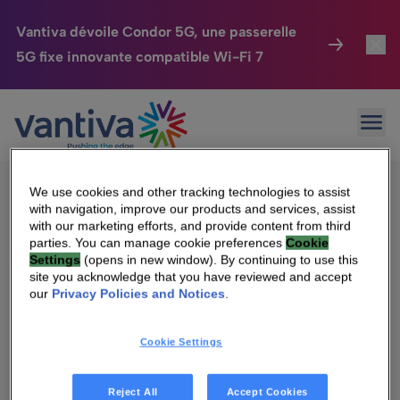
Vantiva dévoile Condor 5G, une passerelle
5G fixe innovante compatible Wi-Fi 7
Maison Connectée
Toggl
Navigation
Passer au contenu principal
Articles plus anciens
Ouvr
HomeSight
Toggl
des
Industries
Toggle
articles
We use cookies and other tracking technologies to assist
with navigation, improve our products and services, assist
Entreprise
Toggle
with our marketing efforts, and provide content from third
parties. You can manage cookie preferences
Cookie
Qui sommes-nous
Settings
(opens in new window). By continuing to use this
Nos Engagements
site you acknowledge that you have reviewed and accept
Management & gouvernance
our
Privacy Policies and Notices
.
Relations Investisseurs
Toggle
Relations investisseurs
Cookie Settings
Carrière
Reject All
Accept Cookies
Nos engagements